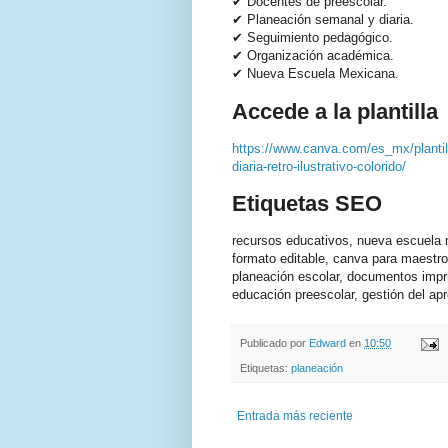
✔ Docentes de preescolar.
✔ Planeación semanal y diaria.
✔ Seguimiento pedagógico.
✔ Organización académica.
✔ Nueva Escuela Mexicana.
Accede a la plantilla
https://www.canva.com/es_mx/planti
diaria-retro-ilustrativo-colorido/
Etiquetas SEO
recursos educativos, nueva escuela m
formato editable, canva para maestro
planeación escolar, documentos impri
educación preescolar, gestión del ap
Publicado por
Edward
en
10:50
Etiquetas:
planeación
Entrada más reciente