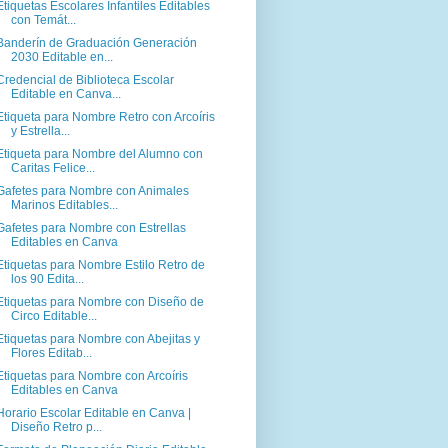
Etiquetas Escolares Infantiles Editables
con Temát...
Banderín de Graduación Generación
2030 Editable en...
Credencial de Biblioteca Escolar
Editable en Canva...
Etiqueta para Nombre Retro con Arcoíris
y Estrella...
Etiqueta para Nombre del Alumno con
Caritas Felice...
Gafetes para Nombre con Animales
Marinos Editables...
Gafetes para Nombre con Estrellas
Editables en Canva
Etiquetas para Nombre Estilo Retro de
los 90 Edita...
Etiquetas para Nombre con Diseño de
Circo Editable...
Etiquetas para Nombre con Abejitas y
Flores Editab...
Etiquetas para Nombre con Arcoíris
Editables en Canva
Horario Escolar Editable en Canva |
Diseño Retro p...