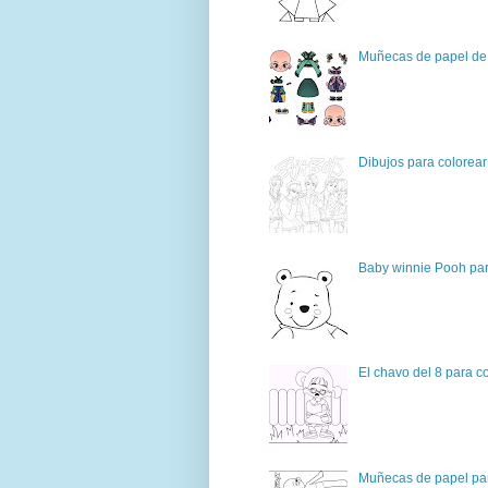
Muñecas de papel de 
Dibujos para colorear
Baby winnie Pooh par
El chavo del 8 para c
Muñecas de papel par