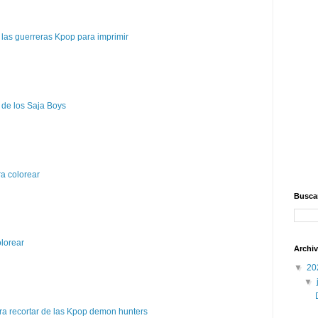
las guerreras Kpop para imprimir
 de los Saja Boys
a colorear
Buscar
olorear
Archiv
▼
20
▼
a recortar de las Kpop demon hunters