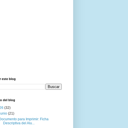
 este blog
o del blog
26
(32)
junio
(21)
Documento para Imprimir: Ficha
Descriptiva del Alu...