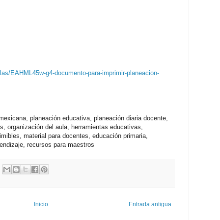
llas/EAHML45w-g4-documento-para-imprimir-planeacion-
exicana, planeación educativa, planeación diaria docente,
s, organización del aula, herramientas educativas,
mibles, material para docentes, educación primaria,
rendizaje, recursos para maestros
Inicio
Entrada antigua