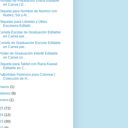
Formato de Planeación Diaria Editable
en Canva | D...
Etiqueta para Nombre de Alumno con
Nubes, Sol y Ar...
Etiquetas para Libretas y Útiles
Escolares Editabl...
Cenefa Escolar de Graduación Editable
en Canva par...
Cenefa de Graduación Escolar Editable
en Canva par...
Póster de Graduación Infantil Editable
en Canva co...
Etiqueta para Tablet con Rana Kawaii
Editable en C...
Futbolistas Famosos para Colorear |
Colección de H...
marzo
(1)
febrero
(9)
enero
(1)
25
(72)
24
(12)
23
(30)