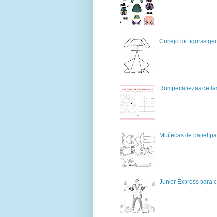
Conejo de figuras geo
Rompecabezas de las 
Muñecas de papel par
Junior Express para c