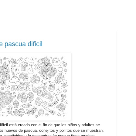
 pascua dificil
ficil está creado con el fin de que los niños y adultos se
os huevos de pascua, conejitos y pollitos que se muestran,
ón, creatividad y la concentración porque tiene muchos