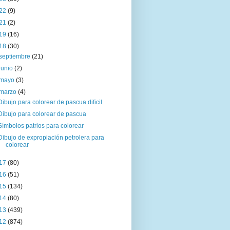
22
(9)
21
(2)
19
(16)
18
(30)
septiembre
(21)
junio
(2)
mayo
(3)
marzo
(4)
Dibujo para colorear de pascua dificil
Dibujo para colorear de pascua
Símbolos patrios para colorear
Dibujo de expropiación petrolera para
colorear
17
(80)
16
(51)
15
(134)
14
(80)
13
(439)
12
(874)