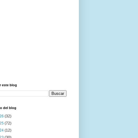
 este blog
o del blog
26
(32)
25
(72)
24
(12)
23
(30)