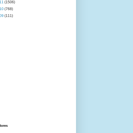
11
(1506)
10
(768)
09
(111)
dores