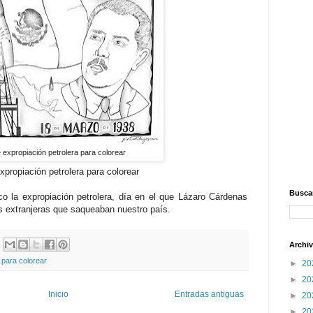
 expropiación petrolera para colorear
xpropiación petrolera para colorear
Buscar
o la expropiación petrolera, día en el que Lázaro Cárdenas
s extranjeras que saqueaban nuestro país.
Archiv
 para colorear
►
20
►
20
Inicio
Entradas antiguas
►
20
►
20