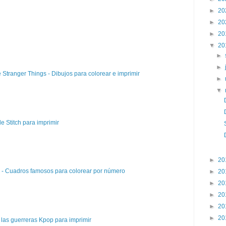
►
20
►
20
►
20
▼
20
►
►
e Stranger Things - Dibujos para colorear e imprimir
►
▼
e Stitch para imprimir
►
20
e - Cuadros famosos para colorear por número
►
20
►
20
►
20
►
20
►
20
las guerreras Kpop para imprimir