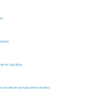
lor
olorear
 de los Saja Boys
a recortar de las Kpop demon hunters