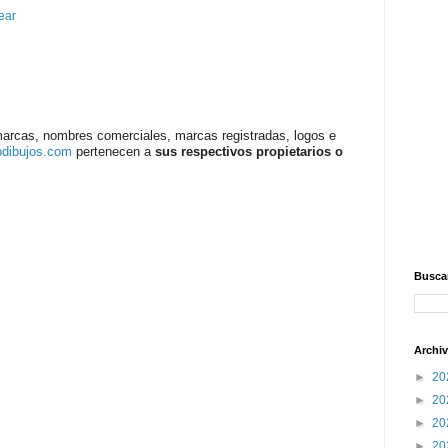
ear
marcas, nombres comerciales, marcas registradas, logos e
odibujos.com
pertenecen a
sus respectivos propietarios o
Buscar
Archiv
►
20
►
20
►
20
►
20