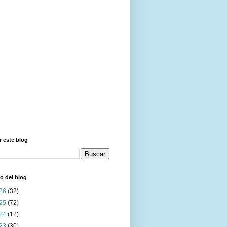
 este blog
o del blog
26
(32)
25
(72)
24
(12)
23
(30)