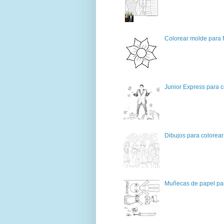
Colorear molde para f
Junior Express para c
Dibujos para colorear
Muñecas de papel par