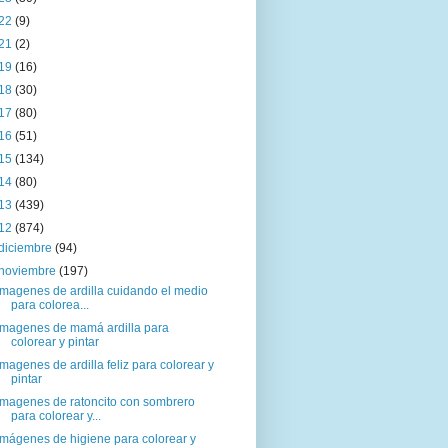
22
(9)
21
(2)
19
(16)
18
(30)
17
(80)
16
(51)
15
(134)
14
(80)
13
(439)
12
(874)
diciembre
(94)
noviembre
(197)
Imagenes de ardilla cuidando el medio
para colorea...
Imagenes de mamá ardilla para
colorear y pintar
Imagenes de ardilla feliz para colorear y
pintar
Imagenes de ratoncito con sombrero
para colorear y...
Imágenes de higiene para colorear y