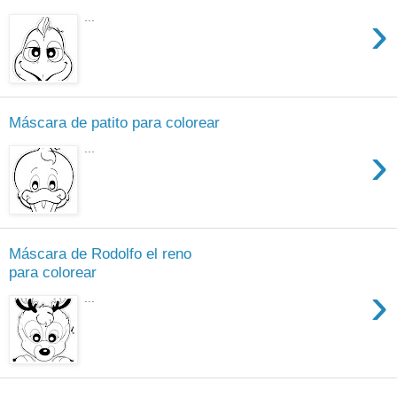
›
...
Máscara de patito para colorear
›
...
Máscara de Rodolfo el reno
para colorear
›
...