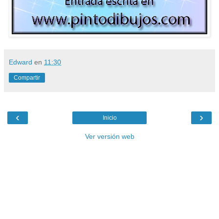
Edward
en
11:30
Compartir
‹
›
Inicio
Ver versión web