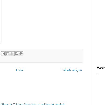
MAS 
Inicio
Entrada antigua
.
e Stranger Things - Dibujos para colorear e imprimir