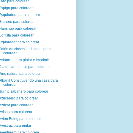
Faro para colorear
Espiga para colorear
Esquiadora para colorear
Granero para colorear
Flamingo para colorear
Golfista para colorear
Explorador para colorear
Salón de clases tradicional para
colorear
Avioncito para pintar e imprimir
Día del arquitecto para colorear
Pino natural para colorear
Albañil Construyendo una casa para
colorear
Burrito sabanero para colorear
Azucarero para colorear
Azúcar para colorear
Avispa para colorear
Avión Boing para colorear
Avestruz para pintar
Aventurero para colorear