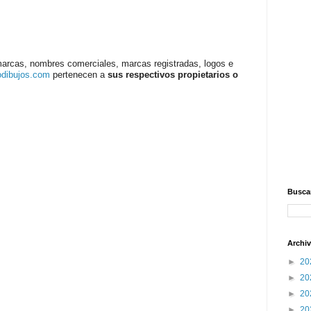
marcas, nombres comerciales, marcas registradas, logos e
odibujos.com
pertenecen a
sus respectivos propietarios o
Buscar
Archiv
►
20
►
20
►
20
►
20