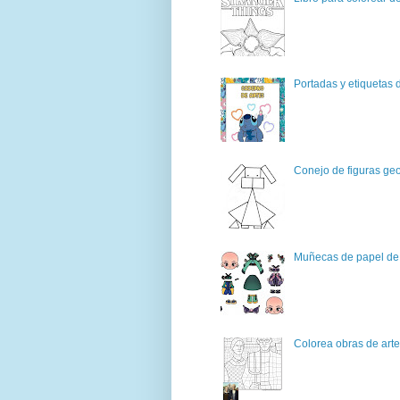
Portadas y etiquetas d
Conejo de figuras geo
Muñecas de papel de 
Colorea obras de art