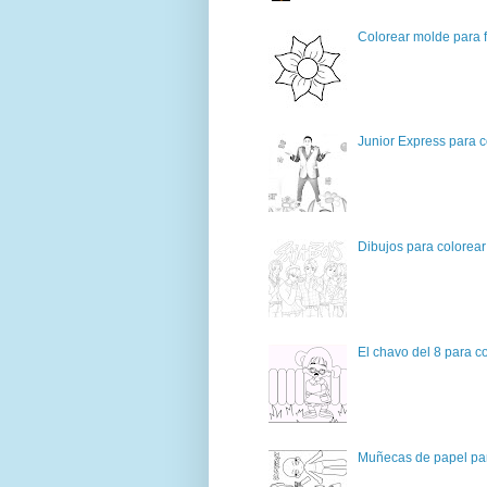
Colorear molde para f
Junior Express para c
Dibujos para colorear
El chavo del 8 para c
Muñecas de papel par