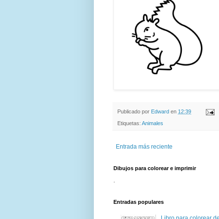
Publicado por
Edward
en
12:39
Etiquetas:
Animales
Entrada más reciente
Dibujos para colorear e imprimir
.
Entradas populares
Libro para colorear d