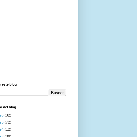
 este blog
o del blog
26
(32)
25
(72)
24
(12)
23
(30)