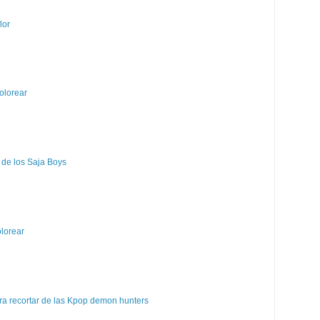
lor
olorear
 de los Saja Boys
olorear
a recortar de las Kpop demon hunters