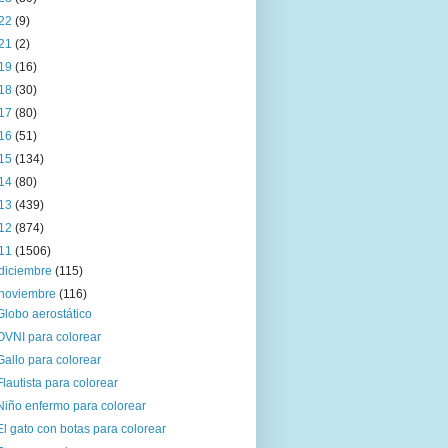
22
(9)
21
(2)
19
(16)
18
(30)
17
(80)
16
(51)
15
(134)
14
(80)
13
(439)
12
(874)
11
(1506)
diciembre
(115)
noviembre
(116)
Globo aerostático
OVNI para colorear
Gallo para colorear
Flautista para colorear
Niño enfermo para colorear
El gato con botas para colorear