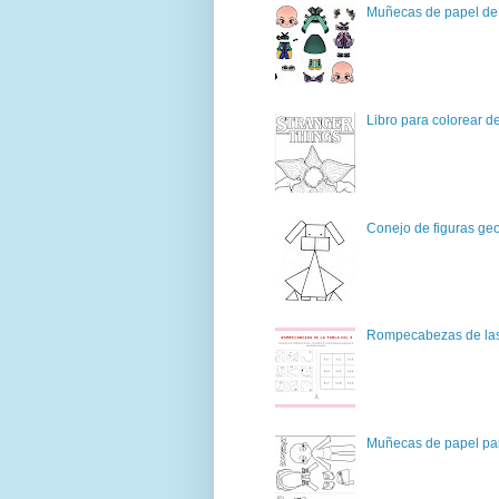
Muñecas de papel de 
Libro para colorear d
Conejo de figuras geo
Rompecabezas de las 
Muñecas de papel par