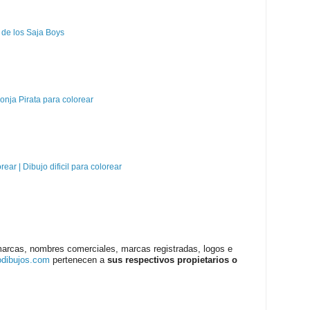
 de los Saja Boys
nja Pirata para colorear
orear | Dibujo dificil para colorear
marcas, nombres comerciales, marcas registradas, logos e
odibujos.com
pertenecen a
sus respectivos propietarios o