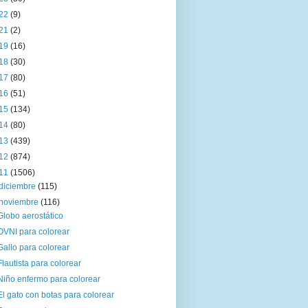
22
(9)
21
(2)
19
(16)
18
(30)
17
(80)
16
(51)
15
(134)
14
(80)
13
(439)
12
(874)
11
(1506)
diciembre
(115)
noviembre
(116)
Globo aerostático
OVNI para colorear
Gallo para colorear
Flautista para colorear
Niño enfermo para colorear
El gato con botas para colorear