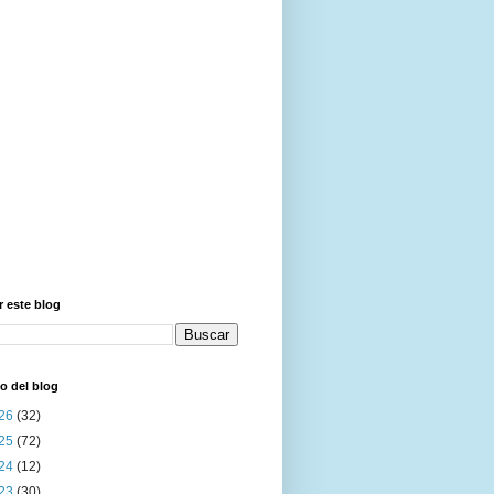
 este blog
o del blog
26
(32)
25
(72)
24
(12)
23
(30)