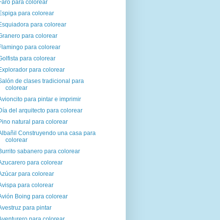
Faro para colorear
Espiga para colorear
Esquiadora para colorear
Granero para colorear
Flamingo para colorear
Golfista para colorear
Explorador para colorear
Salón de clases tradicional para
colorear
Avioncito para pintar e imprimir
Día del arquitecto para colorear
Pino natural para colorear
Albañil Construyendo una casa para
colorear
Burrito sabanero para colorear
Azucarero para colorear
Azúcar para colorear
Avispa para colorear
Avión Boing para colorear
Avestruz para pintar
Aventurero para colorear