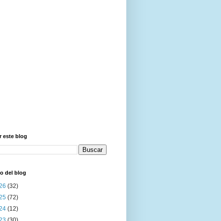
 este blog
o del blog
26
(32)
25
(72)
24
(12)
23
(30)