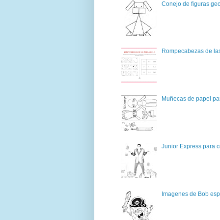
Conejo de figuras geo
Rompecabezas de las 
Muñecas de papel par
Junior Express para c
Imagenes de Bob espo