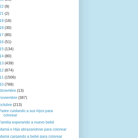
22
(9)
21
(2)
19
(16)
18
(30)
17
(80)
16
(51)
15
(134)
14
(80)
13
(439)
12
(874)
11
(1506)
10
(768)
diciembre
(13)
noviembre
(387)
octubre
(213)
Padre cuidando a sus hijos para
colorear
Familia esperando a nuevo bebé
Mamá e Hija abrazandose para colorear
Mamá cargando a bebé para colorear