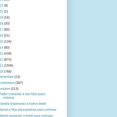
22
(9)
21
(2)
19
(16)
18
(30)
17
(80)
16
(51)
15
(134)
14
(80)
13
(439)
12
(874)
11
(1506)
10
(768)
diciembre
(13)
noviembre
(387)
octubre
(213)
Padre cuidando a sus hijos para
colorear
Familia esperando a nuevo bebé
Mamá e Hija abrazandose para colorear
Mamá cargando a bebé para colorear