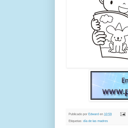
Publicado por
Edward
en
10:59
Etiquetas:
día de las madres