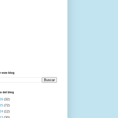
 este blog
o del blog
26
(32)
25
(72)
24
(12)
23
(30)