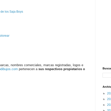
 de los Saja Boys
olorear
marcas, nombres comerciales, marcas registradas, logos e
Buscar
odibujos.com
pertenecen a
sus respectivos propietarios o
Archiv
►
20
►
20
►
20
►
20