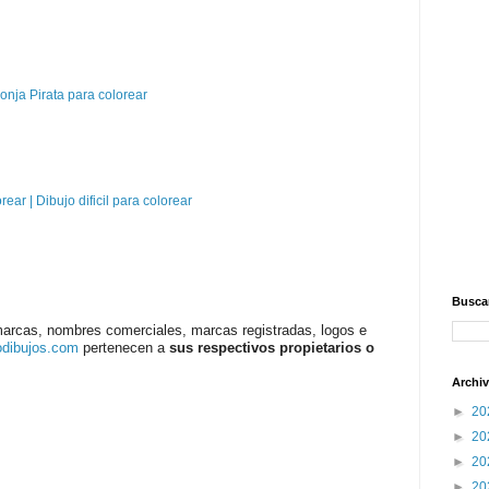
nja Pirata para colorear
orear | Dibujo dificil para colorear
Buscar
marcas, nombres comerciales, marcas registradas, logos e
odibujos.com
pertenecen a
sus respectivos propietarios o
Archiv
►
20
►
20
►
20
►
20