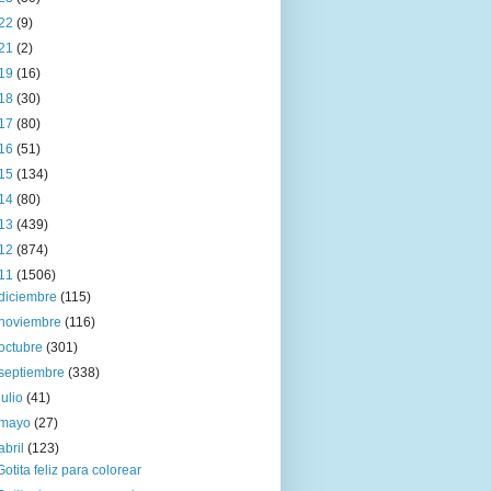
22
(9)
21
(2)
19
(16)
18
(30)
17
(80)
16
(51)
15
(134)
14
(80)
13
(439)
12
(874)
11
(1506)
diciembre
(115)
noviembre
(116)
octubre
(301)
septiembre
(338)
julio
(41)
mayo
(27)
abril
(123)
Gotita feliz para colorear