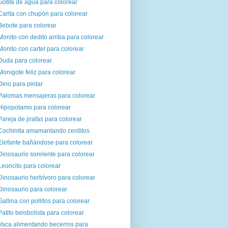
Gotita de agua para colorear
Carita con chupón para colorear
Bebote para colorear
Monito con dedito arriba para colorear
Monito con cartel para colorear
Duda para colorear
Monigote feliz para colorear
Dino para pintar
Palomas mensajeras para colorear
Hipopotamo para colorear
Pareja de jirafas para colorear
Cochinita amamantando cerditos
Elefante bañándose para colorear
Dinosaurio sonriente para colorear
Leoncito para colorear
Dinosaurio herbívoro para colorear
Dinosaurio para colorear
Gallina con pollitos para colorear
Patito beisbolista para colorear
Vaca alimentando becerros para