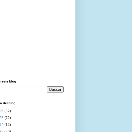
 este blog
o del blog
26
(32)
25
(72)
24
(12)
23
(30)