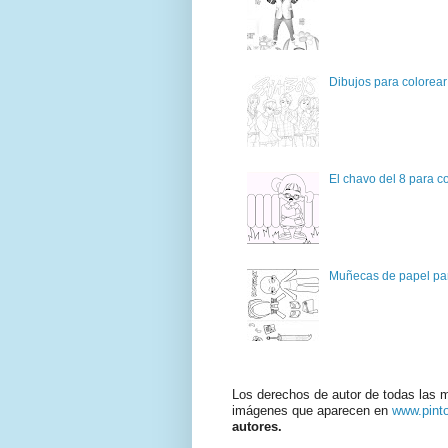
Dibujos para colorear
El chavo del 8 para c
Muñecas de papel par
Los derechos de autor de todas las 
imágenes que aparecen en
www.pint
autores.