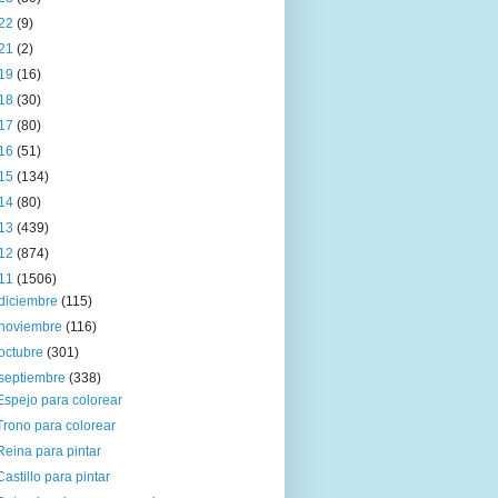
22
(9)
21
(2)
19
(16)
18
(30)
17
(80)
16
(51)
15
(134)
14
(80)
13
(439)
12
(874)
11
(1506)
diciembre
(115)
noviembre
(116)
octubre
(301)
septiembre
(338)
Espejo para colorear
Trono para colorear
Reina para pintar
Castillo para pintar