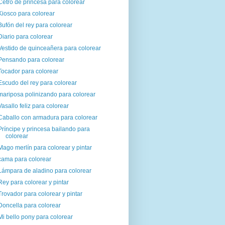
Cetro de princesa para colorear
Kiosco para colorear
Bufón del rey para colorear
Diario para colorear
Vestido de quinceañera para colorear
Pensando para colorear
Tocador para colorear
Escudo del rey para colorear
mariposa polinizando para colorear
Vasallo feliz para colorear
Caballo con armadura para colorear
Príncipe y princesa bailando para
colorear
Mago merlín para colorear y pintar
cama para colorear
Lámpara de aladino para colorear
Rey para colorear y pintar
Trovador para colorear y pintar
Doncella para colorear
Mi bello pony para colorear