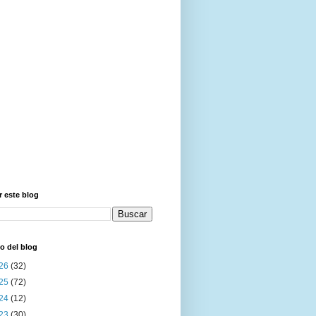
 este blog
o del blog
26
(32)
25
(72)
24
(12)
23
(30)