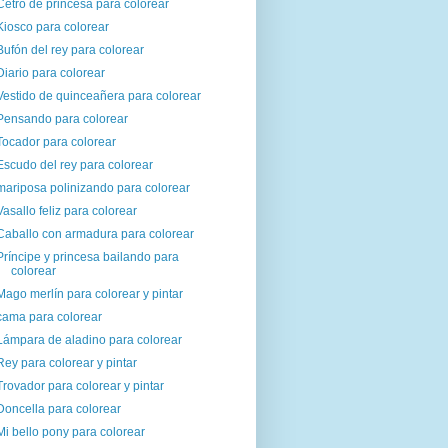
Cetro de princesa para colorear
Kiosco para colorear
Bufón del rey para colorear
Diario para colorear
Vestido de quinceañera para colorear
Pensando para colorear
Tocador para colorear
Escudo del rey para colorear
mariposa polinizando para colorear
Vasallo feliz para colorear
Caballo con armadura para colorear
Príncipe y princesa bailando para
colorear
Mago merlín para colorear y pintar
cama para colorear
Lámpara de aladino para colorear
Rey para colorear y pintar
Trovador para colorear y pintar
Doncella para colorear
Mi bello pony para colorear