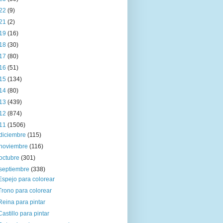
22
(9)
21
(2)
19
(16)
18
(30)
17
(80)
16
(51)
15
(134)
14
(80)
13
(439)
12
(874)
11
(1506)
diciembre
(115)
noviembre
(116)
octubre
(301)
septiembre
(338)
Espejo para colorear
Trono para colorear
Reina para pintar
Castillo para pintar