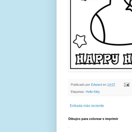
Publicado por
Edward
en
14:07
Etiquetas:
Hello Kitty
Entrada más reciente
Dibujos para colorear e imprimir
.