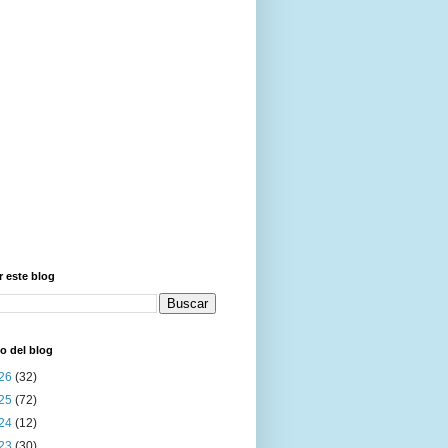
 este blog
o del blog
26
(32)
25
(72)
24
(12)
23
(30)