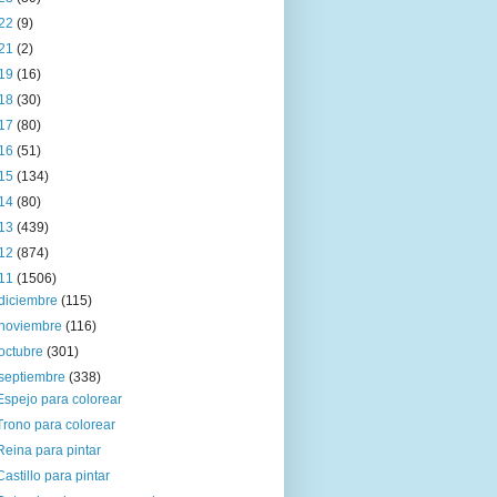
22
(9)
21
(2)
19
(16)
18
(30)
17
(80)
16
(51)
15
(134)
14
(80)
13
(439)
12
(874)
11
(1506)
diciembre
(115)
noviembre
(116)
octubre
(301)
septiembre
(338)
Espejo para colorear
Trono para colorear
Reina para pintar
Castillo para pintar