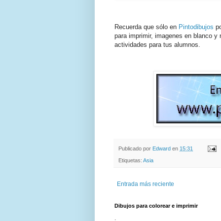
Recuerda que sólo en
Pintodibujos
po
para imprimir, imagenes en blanco y n
actividades para tus alumnos.
Publicado por
Edward
en
15:31
Etiquetas:
Asia
Entrada más reciente
Dibujos para colorear e imprimir
.