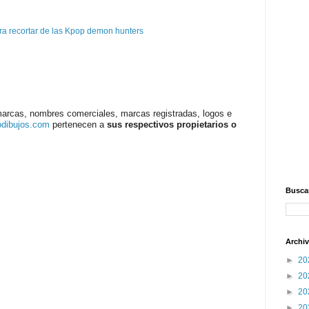
a recortar de las Kpop demon hunters
marcas, nombres comerciales, marcas registradas, logos e
odibujos.com
pertenecen a
sus respectivos propietarios o
Buscar
Archiv
►
20
►
20
►
20
►
20