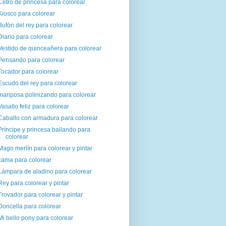
Cetro de princesa para colorear
Kiosco para colorear
Bufón del rey para colorear
Diario para colorear
Vestido de quinceañera para colorear
Pensando para colorear
Tocador para colorear
Escudo del rey para colorear
mariposa polinizando para colorear
Vasallo feliz para colorear
Caballo con armadura para colorear
Príncipe y princesa bailando para
colorear
Mago merlín para colorear y pintar
cama para colorear
Lámpara de aladino para colorear
Rey para colorear y pintar
Trovador para colorear y pintar
Doncella para colorear
Mi bello pony para colorear