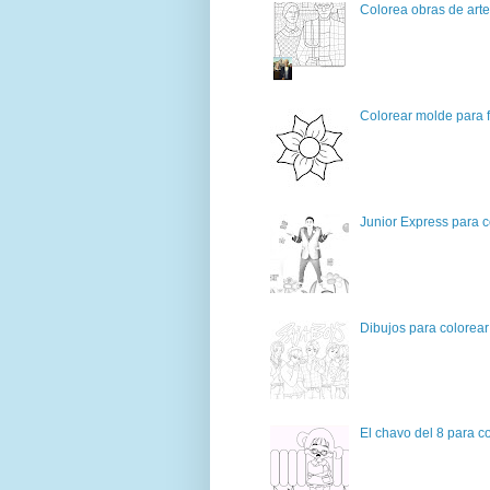
Colorea obras de art
Colorear molde para f
Junior Express para c
Dibujos para colorear
El chavo del 8 para c