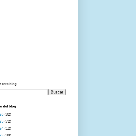
 este blog
o del blog
26
(32)
25
(72)
24
(12)
23
(30)