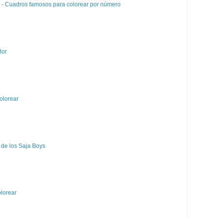
e - Cuadros famosos para colorear por número
lor
olorear
 de los Saja Boys
olorear