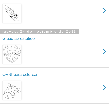
›
...
jueves, 24 de noviembre de 2011
Globo aerostático
›
OVNI para colorear
›