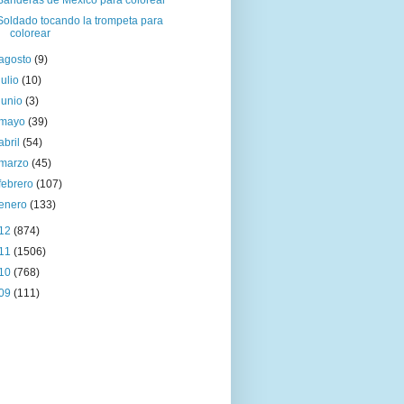
Banderas de México para colorear
Soldado tocando la trompeta para
colorear
agosto
(9)
julio
(10)
junio
(3)
mayo
(39)
abril
(54)
marzo
(45)
febrero
(107)
enero
(133)
12
(874)
11
(1506)
10
(768)
09
(111)