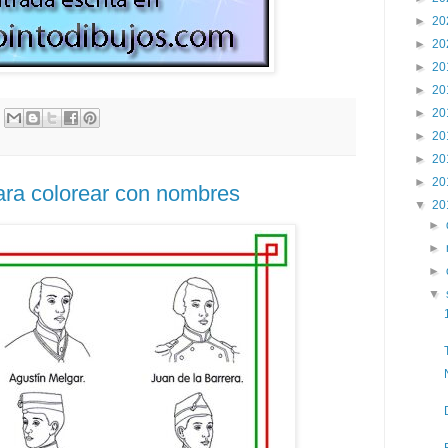
►
20
►
20
►
20
►
20
►
20
►
20
►
20
►
20
ara colorear con nombres
▼
20
►
►
►
▼