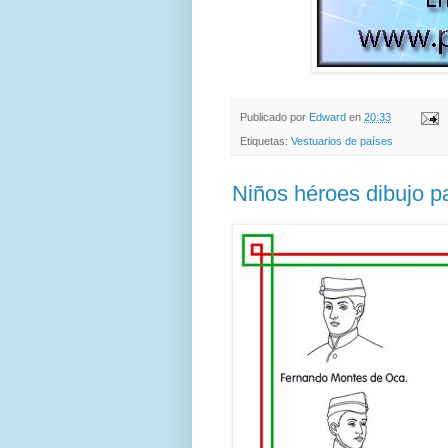
Publicado por
Edward
en
20:33
Etiquetas:
Vestuarios de países
Niños héroes dibujo p