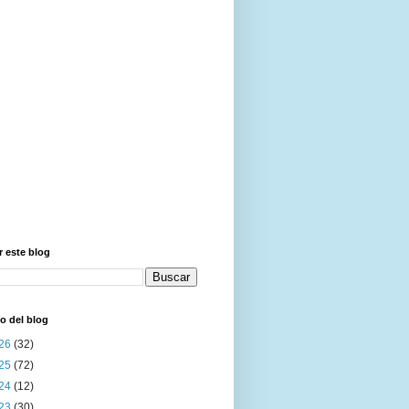
 este blog
o del blog
26
(32)
25
(72)
24
(12)
23
(30)