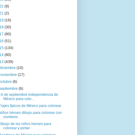
22
(9)
21
(2)
19
(16)
18
(30)
17
(80)
16
(51)
15
(134)
14
(80)
13
(439)
diciembre
(10)
noviembre
(17)
octubre
(6)
septiembre
(6)
16 de septiembre independencia de
México para colo...
Trajes típicos de México para colorear
Niños héroes dibujo para colorear con
nombres
Dibujo de los niños heroes para
colorear y pintar