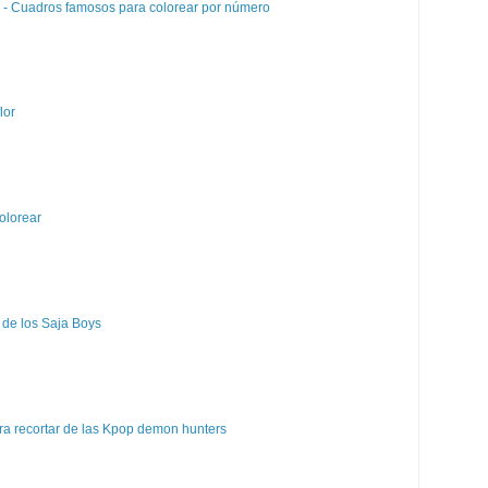
e - Cuadros famosos para colorear por número
lor
olorear
 de los Saja Boys
a recortar de las Kpop demon hunters