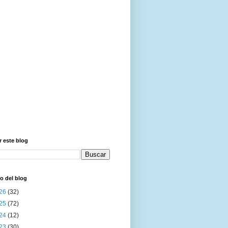
 este blog
o del blog
26
(32)
25
(72)
24
(12)
23
(30)