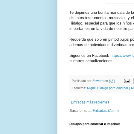
Te dejamos una bonita mandala de l
distintos instrumentos musicales y 
Hidalgo, especial para que los niños
importantes en la vida de nuestro paí
Recuerda que sólo en pintodibujos pod
además de actividades divertidas pa
Siguenos en Facebook
https://www.f
nuestras actualizaciones.
Publicado por
Edward
en
8:34
Etiquetas:
Miguel Hidalgo para colorear | 
Entradas más recientes
Suscribirse a:
Entradas (Atom)
Dibujos para colorear e imprimir
.