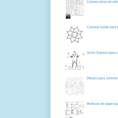
Colorea obras de art
Colorear molde para f
Junior Express para c
Dibujos para colorear
Muñecas de papel par