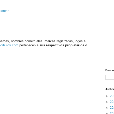
olorear
marcas, nombres comerciales, marcas registradas, logos e
odibujos.com
pertenecen a
sus respectivos propietarios o
Buscar
Archiv
►
20
►
20
►
20
►
20