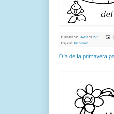
Publicado por
Edward
en
7:22
Etiquetas:
Dia del niño
Día de la primavera pa