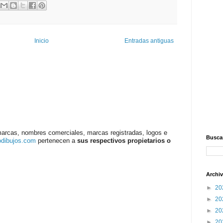
Inicio
Entradas antiguas
marcas, nombres comerciales, marcas registradas, logos e
Buscar
odibujos.com
pertenecen a
sus respectivos propietarios o
Archiv
►
20
►
20
►
20
►
20