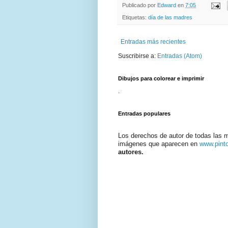
Publicado por
Edward
en
7:05
Etiquetas:
día de las madres
Entradas más recientes
Suscribirse a:
Entradas (Atom)
Dibujos para colorear e imprimir
.
Entradas populares
Los derechos de autor de todas las 
imágenes que aparecen en
www.pint
autores.