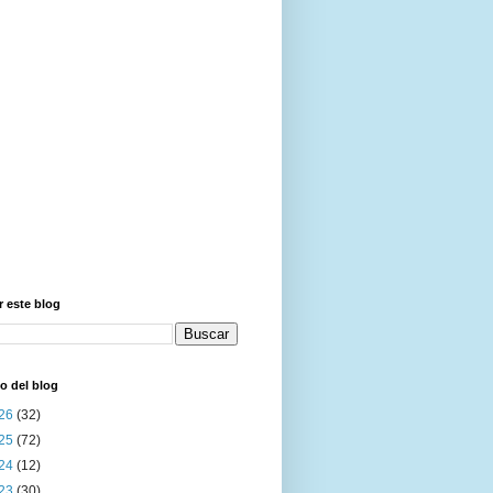
 este blog
o del blog
26
(32)
25
(72)
24
(12)
23
(30)