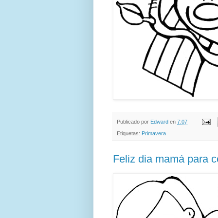
Publicado por
Edward
en
7:07
Etiquetas:
Primavera
Feliz dia mamá para c