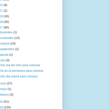
22
(9)
21
(2)
19
(16)
18
(30)
17
(80)
diciembre
(1)
noviembre
(13)
octubre
(19)
septiembre
(2)
agosto
(1)
julio
(3)
Feliz dia del niño para colorear
Día de la primavera para colorear
Feliz dia mamá para colorear
junio
(37)
mayo
(1)
febrero
(3)
16
(51)
15
(134)