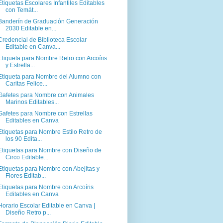
Etiquetas Escolares Infantiles Editables
con Temát...
Banderín de Graduación Generación
2030 Editable en...
Credencial de Biblioteca Escolar
Editable en Canva...
Etiqueta para Nombre Retro con Arcoíris
y Estrella...
Etiqueta para Nombre del Alumno con
Caritas Felice...
Gafetes para Nombre con Animales
Marinos Editables...
Gafetes para Nombre con Estrellas
Editables en Canva
Etiquetas para Nombre Estilo Retro de
los 90 Edita...
Etiquetas para Nombre con Diseño de
Circo Editable...
Etiquetas para Nombre con Abejitas y
Flores Editab...
Etiquetas para Nombre con Arcoíris
Editables en Canva
Horario Escolar Editable en Canva |
Diseño Retro p...