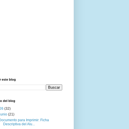
 este blog
o del blog
26
(32)
junio
(21)
Documento para Imprimir: Ficha
Descriptiva del Alu...