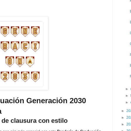
►
►
uación Generación 2030
►
a
►
20
►
20
de clausura con estilo
►
20