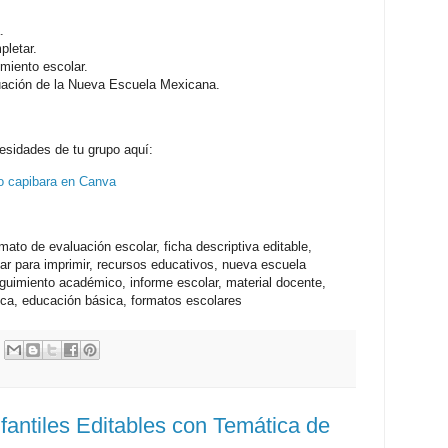
.
pletar.
imiento escolar.
uación de la Nueva Escuela Mexicana.
cesidades de tu grupo aquí:
no capibara en Canva
mato de evaluación escolar, ficha descriptiva editable,
r para imprimir, recursos educativos, nueva escuela
guimiento académico, informe escolar, material docente,
ca, educación básica, formatos escolares
fantiles Editables con Temática de