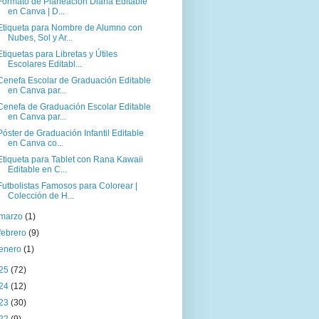
Formato de Planeación Diaria Editable
en Canva | D...
Etiqueta para Nombre de Alumno con
Nubes, Sol y Ar...
Etiquetas para Libretas y Útiles
Escolares Editabl...
Cenefa Escolar de Graduación Editable
en Canva par...
Cenefa de Graduación Escolar Editable
en Canva par...
Póster de Graduación Infantil Editable
en Canva co...
Etiqueta para Tablet con Rana Kawaii
Editable en C...
Futbolistas Famosos para Colorear |
Colección de H...
marzo
(1)
febrero
(9)
enero
(1)
25
(72)
24
(12)
23
(30)