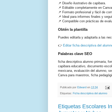
📌 Diseño ilustrativo de capibara.
📌 Editable completamente en Canva
📌 Formato profesional y fácil de com
📌 Ideal para informes finales y segu
📌 Compatible con prácticas de eval
Obtén la plantilla
Puedes editarla y adaptarla a las ne
👉
Editar ficha descriptiva del alum
Palabras clave SEO
ficha descriptiva alumno primaria, for
capibara educativo, documento escola
mexicana, evaluación del alumno, se
Canva para maestros, ficha pedagógi
Publicado por
Edward
en
13:34
Etiquetas:
Ficha descriptiva del alumno
Etiquetas Escolares In