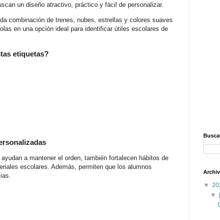
can un diseño atractivo, práctico y fácil de personalizar.
ida combinación de trenes, nubes, estrellas y colores suaves
olas en una opción ideal para identificar útiles escolares de
tas etiquetas?
Buscar
personalizadas
 ayudan a mantener el orden, también fortalecen hábitos de
teriales escolares. Además, permiten que los alumnos
Archiv
ias.
▼
20
▼