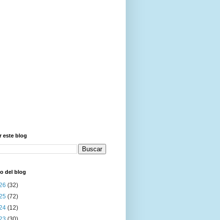
 este blog
o del blog
26
(32)
25
(72)
24
(12)
23
(30)