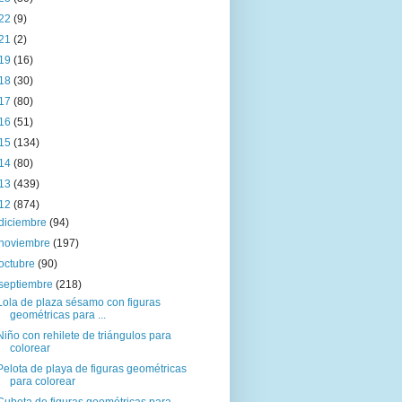
22
(9)
21
(2)
19
(16)
18
(30)
17
(80)
16
(51)
15
(134)
14
(80)
13
(439)
12
(874)
diciembre
(94)
noviembre
(197)
octubre
(90)
septiembre
(218)
Lola de plaza sésamo con figuras
geométricas para ...
Niño con rehilete de triángulos para
colorear
Pelota de playa de figuras geométricas
para colorear