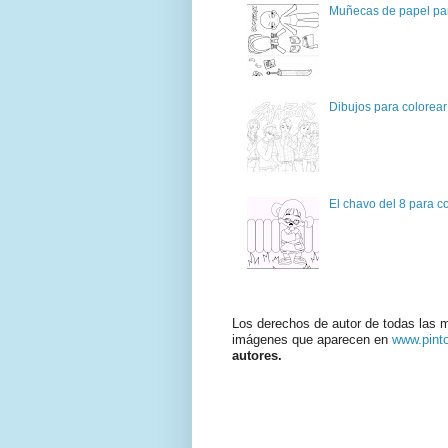
Muñecas de papel par
Dibujos para colorear
El chavo del 8 para c
Los derechos de autor de todas las 
imágenes que aparecen en
www.pint
autores.