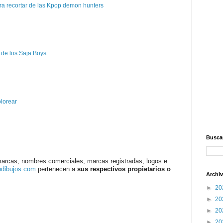
a recortar de las Kpop demon hunters
 de los Saja Boys
olorear
Buscar
marcas, nombres comerciales, marcas registradas, logos e
odibujos.com
pertenecen a
sus respectivos propietarios o
Archiv
►
20
►
20
►
20
►
20