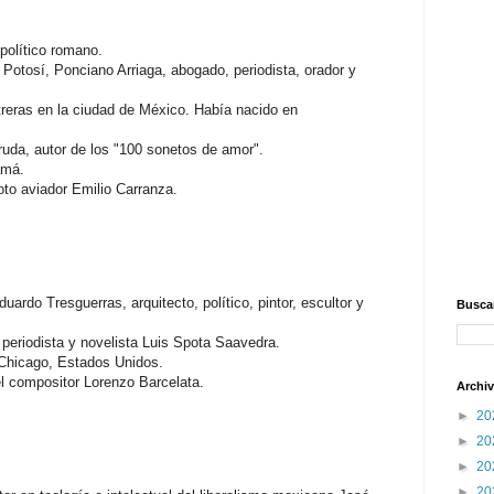
político romano.
Potosí, Ponciano Arriaga, abogado, periodista, orador y
reras en la ciudad de México. Había nacido en
uda, autor de los "100 sonetos de amor".
amá.
to aviador Emilio Carranza.
rdo Tresguerras, arquitecto, político, pintor, escultor y
Buscar
periodista y novelista Luis Spota Saavedra.
 Chicago, Estados Unidos.
l compositor Lorenzo Barcelata.
Archiv
►
20
►
20
►
20
►
20