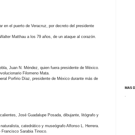
r en el puerto de Veracruz, por decreto del presidente
alter Matthau a los 79 años, de un ataque al corazón.
la, Juan N. Méndez, quien fuera presidente de México.
evolucionario Filomeno Mata.
eral Porfirio Díaz, presidente de México durante más de
MAS 
.
lientes, José Guadalupe Posada, dibujante, litógrafo y
aturalista, catedrático y museógrafo Alfonso L. Herrera.
 Francisco Sarabia Tinoco.