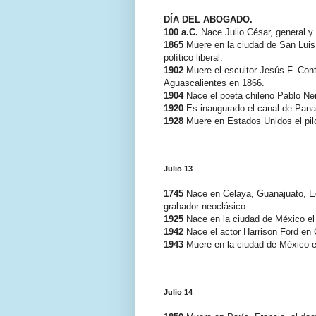
DÍA DEL ABOGADO.
100 a.C.
Nace Julio César, general y 
1865
Muere en la ciudad de San Luis 
político liberal.
1902
Muere el escultor Jesús F. Cont
Aguascalientes en 1866.
1904
Nace el poeta chileno Pablo Ner
1920
Es inaugurado el canal de Pan
1928
Muere en Estados Unidos el pilo
Julio 13
1745
Nace en Celaya, Guanajuato, Edua
grabador neoclásico.
1925
Nace en la ciudad de México el 
1942
Nace el actor Harrison Ford en
1943
Muere en la ciudad de México e
Julio 14