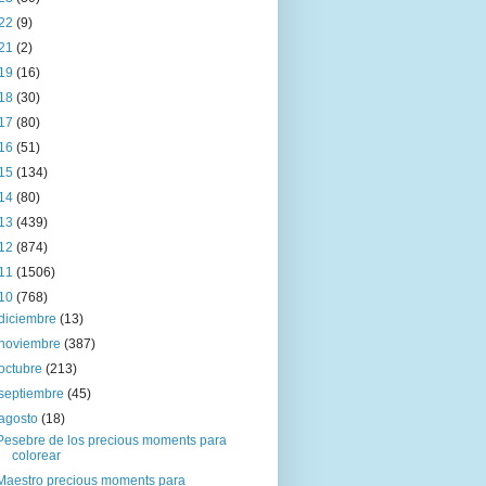
22
(9)
21
(2)
19
(16)
18
(30)
17
(80)
16
(51)
15
(134)
14
(80)
13
(439)
12
(874)
11
(1506)
10
(768)
diciembre
(13)
noviembre
(387)
octubre
(213)
septiembre
(45)
agosto
(18)
Pesebre de los precious moments para
colorear
Maestro precious moments para