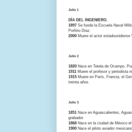
Julio 1
DÍA DEL INGENIERO.
1897
Se funda la Escuela Naval Milita
Porfirio Díaz.
2000
Muere el actor estadounidense W
Julio 2
1820
Nace en Tetela de Ocampo, Pueb
1911
Muere el profesor y periodista r
1915
Muere en París, Francia, el Gen
treinta años.
Julio 3
1851
Nace en Aguascalientes, Aguasca
grabador.
1868
Nace en la ciudad de México el n
1900
Nace el piloto aviador mexicano