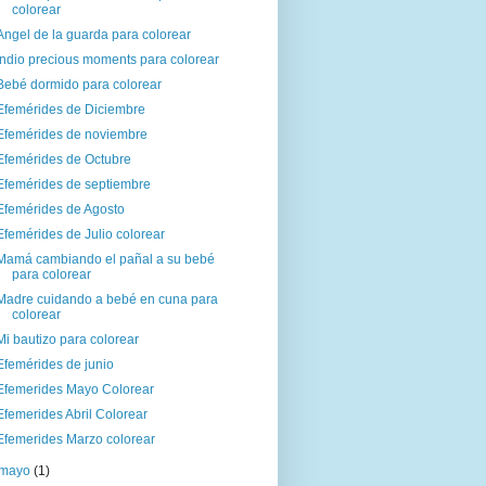
colorear
Angel de la guarda para colorear
Indio precious moments para colorear
Bebé dormido para colorear
Efemérides de Diciembre
Efemérides de noviembre
Efemérides de Octubre
Efemérides de septiembre
Efemérides de Agosto
Efemérides de Julio colorear
Mamá cambiando el pañal a su bebé
para colorear
Madre cuidando a bebé en cuna para
colorear
Mi bautizo para colorear
Efemérides de junio
Efemerides Mayo Colorear
Efemerides Abril Colorear
Efemerides Marzo colorear
mayo
(1)