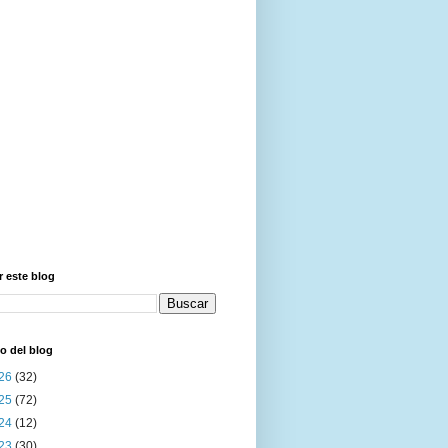
 este blog
o del blog
26
(32)
25
(72)
24
(12)
23
(30)