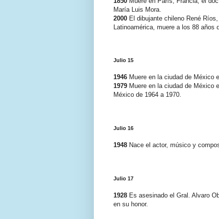
1850
Muere en París, Francia, el doct
María Luis Mora.
2000
El dibujante chileno René Ríos,
Latinoamérica, muere a los 88 años 
Julio 15
1946
Muere en la ciudad de México e
1979
Muere en la ciudad de México e
México de 1964 a 1970.
Julio 16
1948
Nace el actor, músico y compo
Julio 17
1928
Es asesinado el Gral. Alvaro Ob
en su honor.