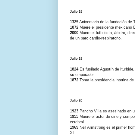
Julio 18
1325
Aniversario de la fundación de T
1872
Muere el presidente mexicano Be
2000
Muere el futbolista, árbitro, di
de un paro cardio-respiratorio.
Julio 19
1824
Es fusilado Agustín de Iturbide
su emperador.
1872
Toma la presidencia interina de
Julio 20
1923
Pancho Villa es asesinado en 
1955
Muere el actor de cine y compo
cerebral.
1969
Neil Armstrong es el primer homb
XI.