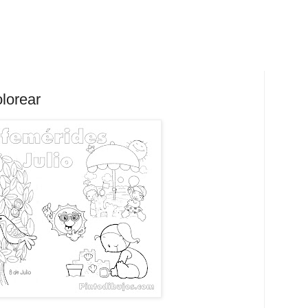
olorear