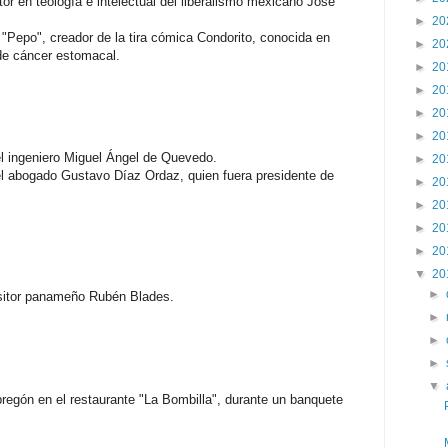
or en teología e intelectual del liberalismo mexicano José
►
20
 "Pepo", creador de la tira cómica Condorito, conocida en
►
20
de cáncer estomacal.
►
20
►
20
►
20
►
20
l ingeniero Miguel Ángel de Quevedo.
►
20
l abogado Gustavo Díaz Ordaz, quien fuera presidente de
►
20
►
20
►
20
►
20
▼
20
►
sitor panameño Rubén Blades.
►
►
►
▼
regón en el restaurante "La Bombilla", durante un banquete