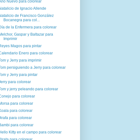
Año Nuevo para colorear
Natalicio de Ignacio Allende
Natalicio de Francisco González
Bocanegra para col...
Día de la Enfermera para colorear
Melchor, Gaspar y Baltazar para
Imprimir
Reyes Magos para pintar
Calendario Enero para colorear
Tom y Jerry para imprimir
Tom persiguiendo a Jerry para colorear
Tom y Jerry para pintar
Jerry para colorear
Tom y jerry peleando para colorear
Conejo para colorear
Morsa para colorear
Koala para colorear
Jirafa para colorear
Bambi para colorear
Hello Kitty en el campo para colorear
Pirata para colorear