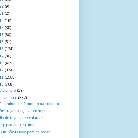
22
(9)
21
(2)
19
(16)
18
(30)
17
(80)
16
(51)
15
(134)
14
(80)
13
(439)
12
(874)
11
(1506)
10
(768)
diciembre
(13)
noviembre
(387)
Calendario de febrero para colorear
Tres reyes magos para imprimir
día de reyes para colorear
El pípila para colorear
Feliz Año Nuevo para colorear