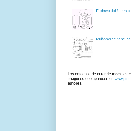
El chavo del 8 para c
Muñecas de papel par
Los derechos de autor de todas las 
imágenes que aparecen en
www.pint
autores.