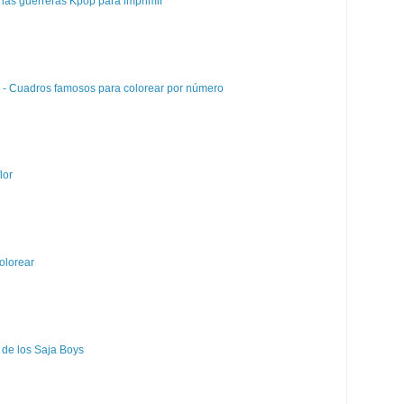
las guerreras Kpop para imprimir
e - Cuadros famosos para colorear por número
lor
olorear
 de los Saja Boys