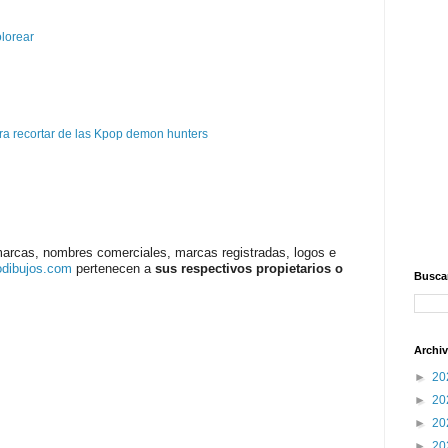
olorear
a recortar de las Kpop demon hunters
marcas, nombres comerciales, marcas registradas, logos e
odibujos.com
pertenecen a
sus respectivos propietarios o
Buscar
Archiv
►
20
►
20
►
20
►
20