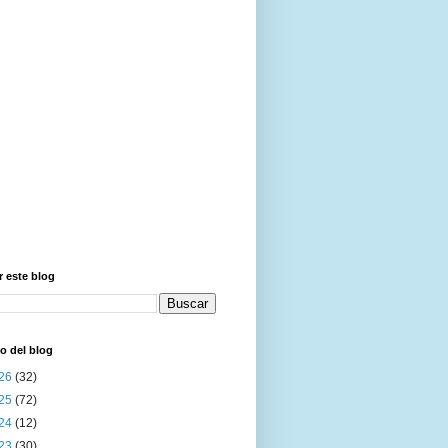
 este blog
o del blog
26
(32)
25
(72)
24
(12)
23
(30)