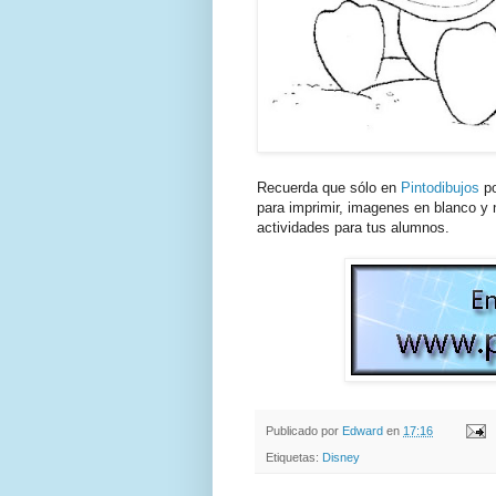
Recuerda que sólo en
Pintodibujos
po
para imprimir, imagenes en blanco y n
actividades para tus alumnos.
Publicado por
Edward
en
17:16
Etiquetas:
Disney