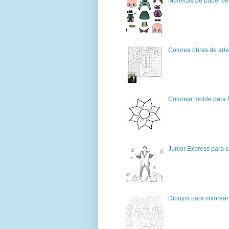
Muñecas de papel de 
Colorea obras de art
Colorear molde para f
Junior Express para c
Dibujos para colorear