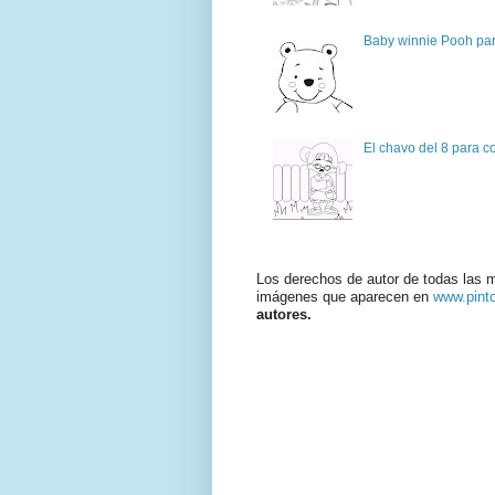
Baby winnie Pooh par
El chavo del 8 para c
Los derechos de autor de todas las 
imágenes que aparecen en
www.pint
autores.