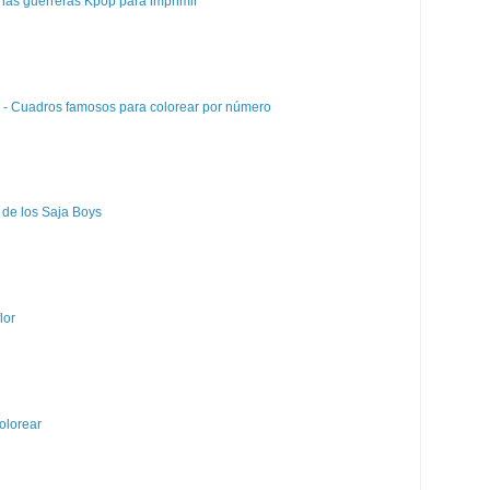
las guerreras Kpop para imprimir
e - Cuadros famosos para colorear por número
 de los Saja Boys
lor
olorear