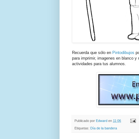
Recuerda que sólo en
Pintodibujos
po
para imprimir, imagenes en blanco y n
actividades para tus alumnos.
Publicado por
Edward
en
11:06
Etiquetas:
Día de la bandera