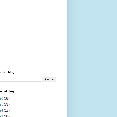
 este blog
o del blog
26
(32)
25
(72)
24
(12)
23
(30)