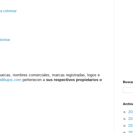
a colorear
olorear
marcas, nombres comerciales, marcas registradas, logos e
odibujos.com
pertenecen a
sus respectivos propietarios o
Buscar
Archiv
►
20
►
20
►
20
►
20