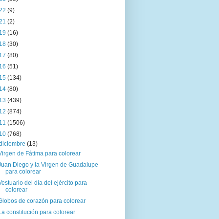
22
(9)
21
(2)
19
(16)
18
(30)
17
(80)
16
(51)
15
(134)
14
(80)
13
(439)
12
(874)
11
(1506)
10
(768)
diciembre
(13)
Virgen de Fátima para colorear
Juan Diego y la Virgen de Guadalupe
para colorear
Vestuario del día del ejército para
colorear
Globos de corazón para colorear
La constitución para colorear