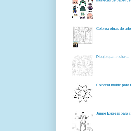
Muñecas de papel de 
Colorea obras de art
Dibujos para colorear
Colorear molde para f
Junior Express para c