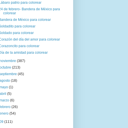
Lábaro patrio para colorear
24 de febrero- Bandera de México para
colorear
Bandera de México para colorear
Soldadito para colorear
Soldado para colorear
Corazón del día del amor para colorear
Corazoncito para colorear
Día de la amistad para colorear
noviembre
(387)
octubre
(213)
septiembre
(45)
agosto
(18)
mayo
(1)
abril
(5)
marzo
(6)
febrero
(26)
enero
(54)
09
(111)