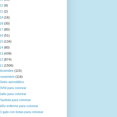
22
(9)
21
(2)
19
(16)
18
(30)
17
(80)
16
(51)
15
(134)
14
(80)
13
(439)
12
(874)
11
(1506)
diciembre
(115)
noviembre
(116)
Globo aerostático
OVNI para colorear
Gallo para colorear
Flautista para colorear
Niño enfermo para colorear
El gato con botas para colorear