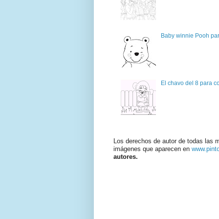
Baby winnie Pooh par
El chavo del 8 para c
Los derechos de autor de todas las 
imágenes que aparecen en
www.pint
autores.