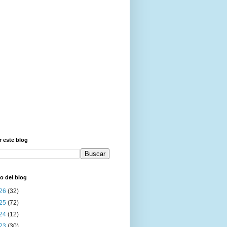
 este blog
o del blog
26
(32)
25
(72)
24
(12)
23
(30)