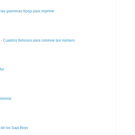
las guerreras Kpop para imprimir
e - Cuadros famosos para colorear por número
lor
olorear
 de los Saja Boys