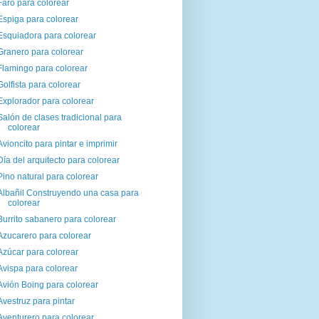
Faro para colorear
Espiga para colorear
Esquiadora para colorear
Granero para colorear
Flamingo para colorear
Golfista para colorear
Explorador para colorear
Salón de clases tradicional para
colorear
Avioncito para pintar e imprimir
Día del arquitecto para colorear
Pino natural para colorear
Albañil Construyendo una casa para
colorear
Burrito sabanero para colorear
Azucarero para colorear
Azúcar para colorear
Avispa para colorear
Avión Boing para colorear
Avestruz para pintar
Aventurero para colorear