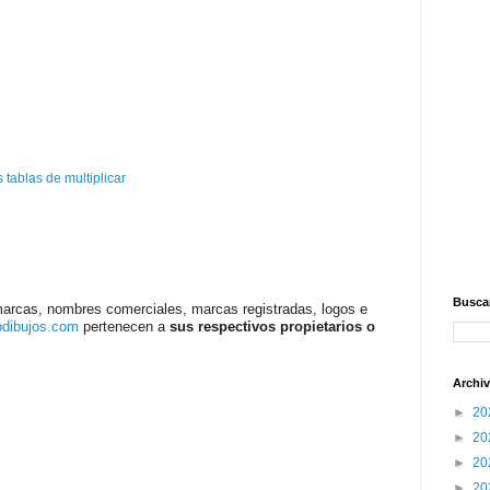
tablas de multiplicar
Buscar
marcas, nombres comerciales, marcas registradas, logos e
odibujos.com
pertenecen a
sus respectivos propietarios o
Archiv
►
20
►
20
►
20
►
20