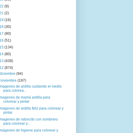
22
(9)
21
(2)
19
(16)
18
(30)
17
(80)
16
(51)
15
(134)
14
(80)
13
(439)
12
(874)
diciembre
(94)
noviembre
(197)
Imagenes de ardilla cuidando el medio
para colorea...
Imagenes de mamá ardilla para
colorear y pintar
Imagenes de ardilla feliz para colorear y
pintar
Imagenes de ratoncito con sombrero
para colorear y...
Imágenes de higiene para colorear y