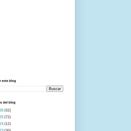
 este blog
o del blog
26
(32)
25
(72)
24
(12)
23
(30)