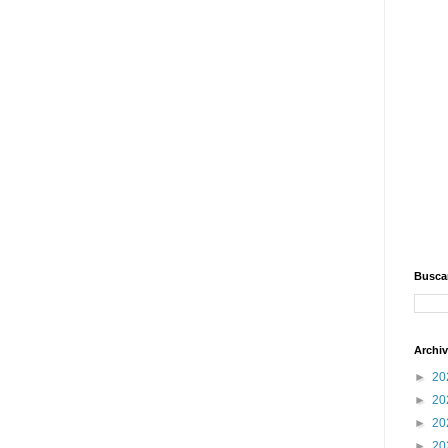
Buscar
Archiv
►
20
►
20
►
20
►
20