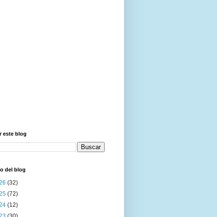
 este blog
o del blog
26
(32)
25
(72)
24
(12)
23
(30)