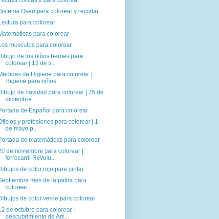
Fechas cívicas 2 para colorear
Sistema Oseo para colorear y recortar
Lectura para colorear
Matematicas para colorear
Los musculos para colorear
Dibujo de los niños heroes para
colorear | 13 de s...
Medidas de Higiene para colorear |
Higiene para niños
Dibujo de navidad para colorear | 25 de
diciembre
Portada de Español para colorear
Oficios y profesiones para colorear | 1
de mayo p...
Portada de matemáticas para colorear
20 de noviembre para colorear |
ferrocarril Revolu...
Dibujos de color rojo para pintar
Septiembre mes de la patria para
colorear
Dibujos de color verde para colorear
12 de octubre para colorear |
descubrimiento de Am...