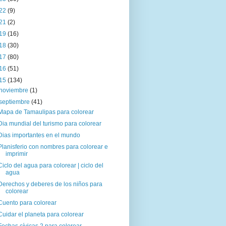
22
(9)
21
(2)
19
(16)
18
(30)
17
(80)
16
(51)
15
(134)
noviembre
(1)
septiembre
(41)
Mapa de Tamaulipas para colorear
Dia mundial del turismo para colorear
Dias importantes en el mundo
Planisferio con nombres para colorear e
imprimir
Ciclo del agua para colorear | ciclo del
agua
Derechos y deberes de los niños para
colorear
Cuento para colorear
Cuidar el planeta para colorear