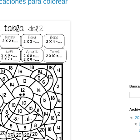
icaciones para colorear
Buscar
Archiv
▼
20
▼