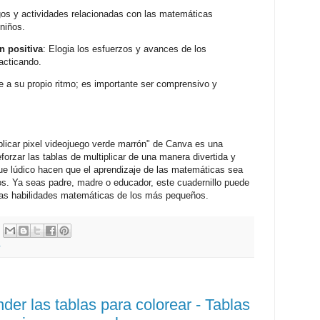
egos y actividades relacionadas con las matemáticas
 niños.
n positiva
: Elogia los esfuerzos y avances de los
acticando.
e a su propio ritmo; es importante ser comprensivo y
iplicar pixel videojuego verde marrón" de Canva es una
forzar las tablas de multiplicar de una manera divertida y
que lúdico hacen que el aprendizaje de las matemáticas sea
ños. Ya seas padre, madre o educador, este cuadernillo puede
r las habilidades matemáticas de los más pequeños.
r
der las tablas para colorear - Tablas