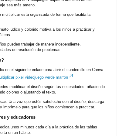
izaje sea más ameno.
 multiplicar está organizada de forma que facilita la
rmato lúdico y colorido motiva a los niños a practicar y
áticas.
iños pueden trabajar de manera independiente,
lidades de resolución de problemas.
o?
lic en el siguiente enlace para abrir el cuadernillo en Canva:
ultiplicar pixel videojuego verde marrón
edes modificar el diseño según tus necesidades, añadiendo
do colores o ajustando el texto.
icar
: Una vez que estés satisfecho con el diseño, descarga
 y imprímelo para que los niños comiencen a practicar.
res y educadores
Dedica unos minutos cada día a la práctica de las tablas
erta en un hábito.