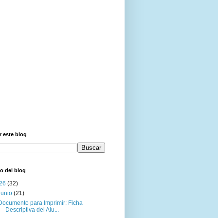
 este blog
o del blog
26
(32)
junio
(21)
Documento para Imprimir: Ficha
Descriptiva del Alu...