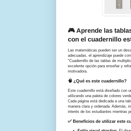
🎮 Aprende las tablas
con el cuadernillo e
Las matemáticas pueden ser un desaf
adecuadas, el aprendizaje puede conve
"Cuadernillo de las tablas de multipl
excelente opción para enseñar y refor
motivadora.
🧠 ¿Qué es este cuadernillo?
Este cuadernillo está diseñado con un
utilizando una paleta de colores verd
Cada página está dedicada a una tabl
manera clara y ordenada. Además, inc
interés de los estudiantes mientras p
✅ Beneficios de utilizar este c
Estilo visual atractivo
: El dis