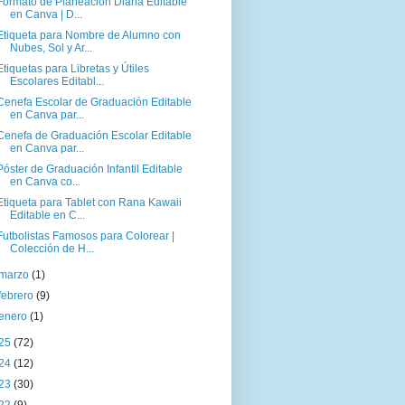
Formato de Planeación Diaria Editable
en Canva | D...
Etiqueta para Nombre de Alumno con
Nubes, Sol y Ar...
Etiquetas para Libretas y Útiles
Escolares Editabl...
Cenefa Escolar de Graduación Editable
en Canva par...
Cenefa de Graduación Escolar Editable
en Canva par...
Póster de Graduación Infantil Editable
en Canva co...
Etiqueta para Tablet con Rana Kawaii
Editable en C...
Futbolistas Famosos para Colorear |
Colección de H...
marzo
(1)
febrero
(9)
enero
(1)
25
(72)
24
(12)
23
(30)