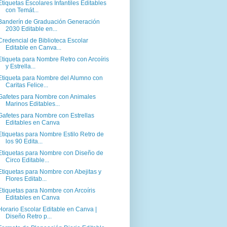
Etiquetas Escolares Infantiles Editables
con Temát...
Banderín de Graduación Generación
2030 Editable en...
Credencial de Biblioteca Escolar
Editable en Canva...
Etiqueta para Nombre Retro con Arcoíris
y Estrella...
Etiqueta para Nombre del Alumno con
Caritas Felice...
Gafetes para Nombre con Animales
Marinos Editables...
Gafetes para Nombre con Estrellas
Editables en Canva
Etiquetas para Nombre Estilo Retro de
los 90 Edita...
Etiquetas para Nombre con Diseño de
Circo Editable...
Etiquetas para Nombre con Abejitas y
Flores Editab...
Etiquetas para Nombre con Arcoíris
Editables en Canva
Horario Escolar Editable en Canva |
Diseño Retro p...