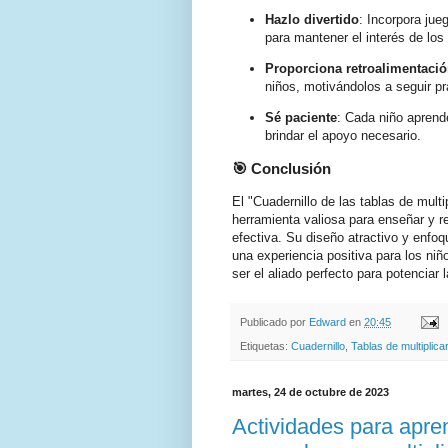
Hazlo divertido
: Incorpora ju
para mantener el interés de los
Proporciona retroalimentació
niños, motivándolos a seguir pr
Sé paciente
: Cada niño aprend
brindar el apoyo necesario.
🎯 Conclusión
El "Cuadernillo de las tablas de mult
herramienta valiosa para enseñar y re
efectiva. Su diseño atractivo y enfo
una experiencia positiva para los ni
ser el aliado perfecto para potencia
Publicado por
Edward
en
20:45
Etiquetas:
Cuadernillo
,
Tablas de multiplica
martes, 24 de octubre de 2023
Actividades para apren