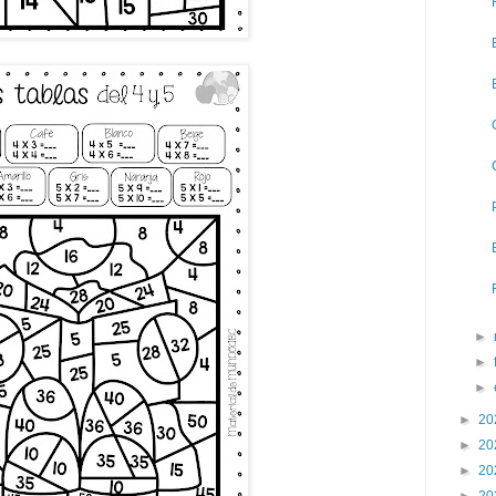
►
►
►
►
20
►
20
►
20