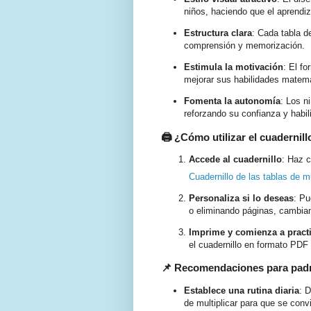
niños, haciendo que el aprend
Estructura clara
: Cada tabla de
comprensión y memorización.
Estimula la motivación
: El fo
mejorar sus habilidades matem
Fomenta la autonomía
: Los n
reforzando su confianza y habi
🖨️ ¿Cómo utilizar el cuadernill
Accede al cuadernillo
: Haz c
Cuadernillo de las tablas de m
Personaliza si lo deseas
: Pu
o eliminando páginas, cambian
Imprime y comienza a pract
el cuadernillo en formato PDF
📌 Recomendaciones para pad
Establece una rutina diaria
: 
de multiplicar para que se convi