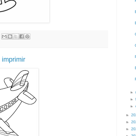
 imprimir
►
►
►
►
20
►
20
►
20