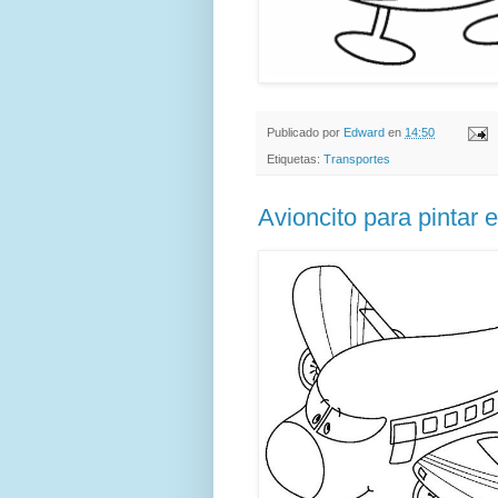
Publicado por
Edward
en
14:50
Etiquetas:
Transportes
Avioncito para pintar e