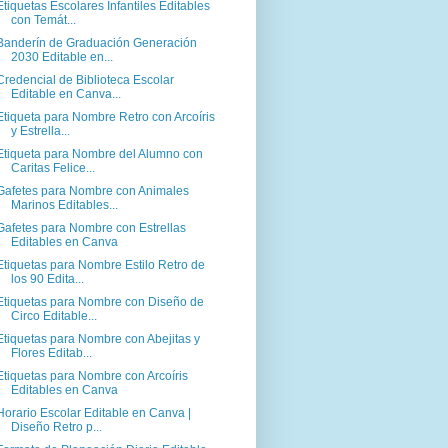
Etiquetas Escolares Infantiles Editables
con Temát...
Banderín de Graduación Generación
2030 Editable en...
Credencial de Biblioteca Escolar
Editable en Canva...
Etiqueta para Nombre Retro con Arcoíris
y Estrella...
Etiqueta para Nombre del Alumno con
Caritas Felice...
Gafetes para Nombre con Animales
Marinos Editables...
Gafetes para Nombre con Estrellas
Editables en Canva
Etiquetas para Nombre Estilo Retro de
los 90 Edita...
Etiquetas para Nombre con Diseño de
Circo Editable...
Etiquetas para Nombre con Abejitas y
Flores Editab...
Etiquetas para Nombre con Arcoíris
Editables en Canva
Horario Escolar Editable en Canva |
Diseño Retro p...