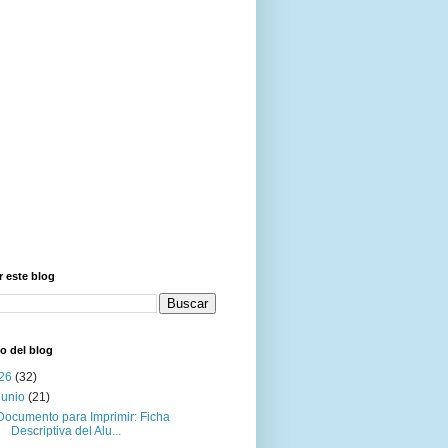
 este blog
o del blog
26
(32)
junio
(21)
Documento para Imprimir: Ficha
Descriptiva del Alu...