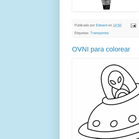
Publicado por
Edward
en
14:50
Etiquetas:
Transportes
OVNI para colorear