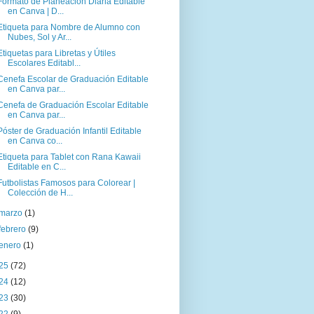
Formato de Planeación Diaria Editable
en Canva | D...
Etiqueta para Nombre de Alumno con
Nubes, Sol y Ar...
Etiquetas para Libretas y Útiles
Escolares Editabl...
Cenefa Escolar de Graduación Editable
en Canva par...
Cenefa de Graduación Escolar Editable
en Canva par...
Póster de Graduación Infantil Editable
en Canva co...
Etiqueta para Tablet con Rana Kawaii
Editable en C...
Futbolistas Famosos para Colorear |
Colección de H...
marzo
(1)
febrero
(9)
enero
(1)
25
(72)
24
(12)
23
(30)