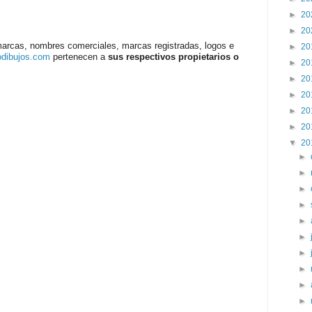
►
20
►
20
marcas, nombres comerciales, marcas registradas, logos e
►
20
odibujos.com
pertenecen a
sus respectivos propietarios o
►
20
►
20
►
20
►
20
►
20
▼
20
►
►
►
►
►
►
►
►
►
►