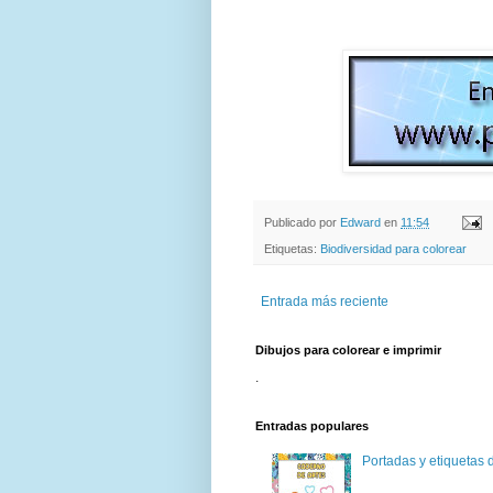
Publicado por
Edward
en
11:54
Etiquetas:
Biodiversidad para colorear
Entrada más reciente
Dibujos para colorear e imprimir
.
Entradas populares
Portadas y etiquetas d