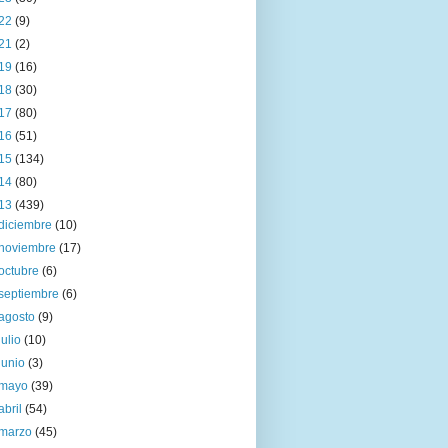
22
(9)
21
(2)
19
(16)
18
(30)
17
(80)
16
(51)
15
(134)
14
(80)
13
(439)
diciembre
(10)
noviembre
(17)
octubre
(6)
septiembre
(6)
agosto
(9)
julio
(10)
junio
(3)
mayo
(39)
abril
(54)
marzo
(45)