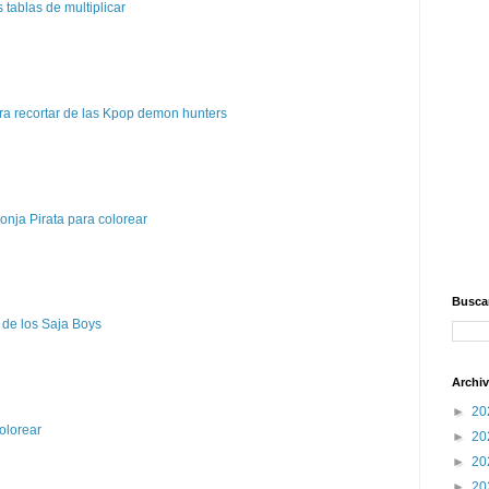
tablas de multiplicar
a recortar de las Kpop demon hunters
nja Pirata para colorear
Buscar
 de los Saja Boys
Archiv
►
20
olorear
►
20
►
20
►
20