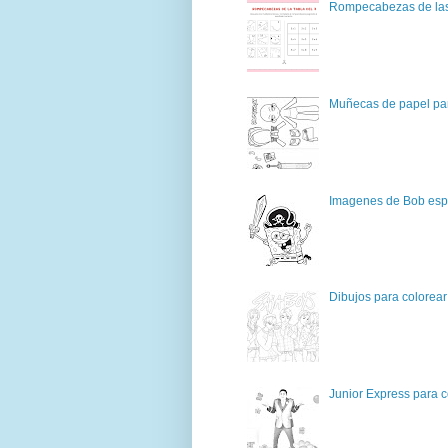
Rompecabezas de las 
Muñecas de papel par
Imagenes de Bob espo
Dibujos para colorear
Junior Express para c