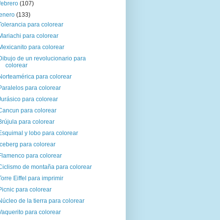
febrero
(107)
enero
(133)
Tolerancia para colorear
Mariachi para colorear
Mexicanito para colorear
Dibujo de un revolucionario para
colorear
Norteamérica para colorear
Paralelos para colorear
Jurásico para colorear
Cancun para colorear
Brújula para colorear
Esquimal y lobo para colorear
Iceberg para colorear
Flamenco para colorear
Ciclismo de montaña para colorear
Torre Eiffel para imprimir
Picnic para colorear
Núcleo de la tierra para colorear
Vaquerito para colorear