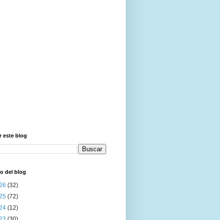
 este blog
o del blog
26
(32)
25
(72)
24
(12)
23
(30)