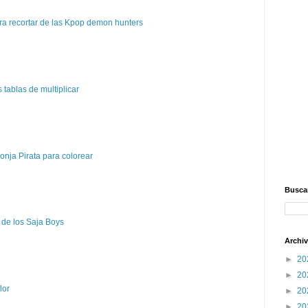
a recortar de las Kpop demon hunters
tablas de multiplicar
nja Pirata para colorear
Buscar
 de los Saja Boys
Archiv
►
20
►
20
lor
►
20
►
20