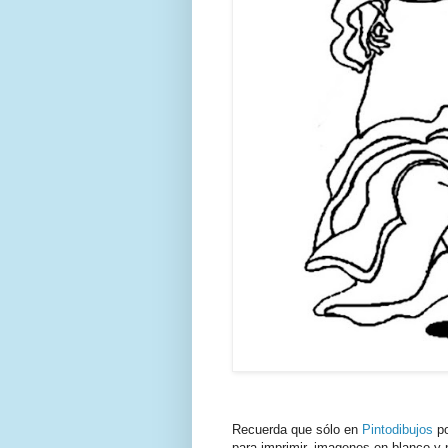
Recuerda que sólo en
Pintodibujos
po
para imprimir, imagenes en blanco y n