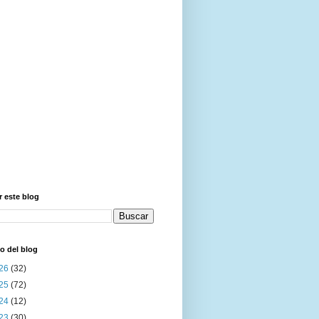
 este blog
o del blog
26
(32)
25
(72)
24
(12)
23
(30)