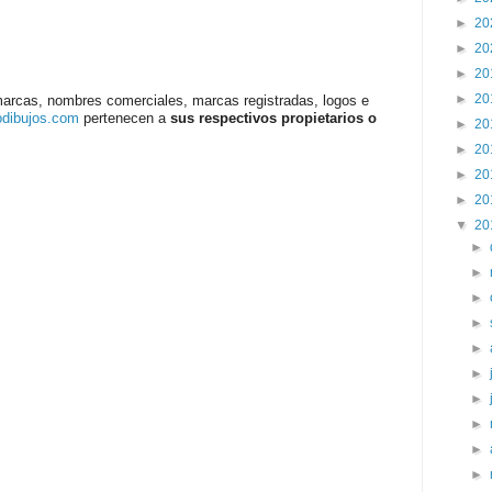
►
20
►
20
►
20
►
20
marcas, nombres comerciales, marcas registradas, logos e
odibujos.com
pertenecen a
sus respectivos propietarios o
►
20
►
20
►
20
►
20
▼
20
►
►
►
►
►
►
►
►
►
►