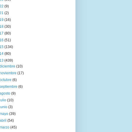
22
(9)
21
(2)
19
(16)
18
(30)
17
(80)
16
(51)
15
(134)
14
(80)
13
(439)
diciembre
(10)
noviembre
(17)
octubre
(6)
septiembre
(6)
agosto
(9)
julio
(10)
junio
(3)
mayo
(39)
abril
(54)
marzo
(45)