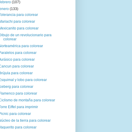
febrero
(107)
enero
(133)
Tolerancia para colorear
Mariachi para colorear
Mexicanito para colorear
Dibujo de un revolucionario para
colorear
Norteamérica para colorear
Paralelos para colorear
Jurásico para colorear
Cancun para colorear
Brújula para colorear
Esquimal y lobo para colorear
Iceberg para colorear
Flamenco para colorear
Ciclismo de montaña para colorear
Torre Eiffel para imprimir
Picnic para colorear
Núcleo de la tierra para colorear
Vaquerito para colorear