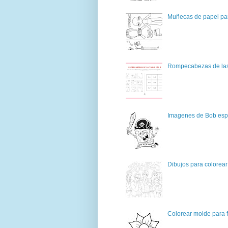
Muñecas de papel par
Rompecabezas de las 
Imagenes de Bob espo
Dibujos para colorear
Colorear molde para f