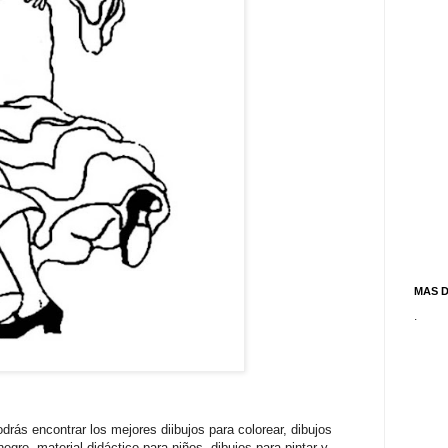
MAS 
.
drás encontrar los mejores diibujos para colorear, dibujos
egro, material didáctico para niños, dibujos para pintar y