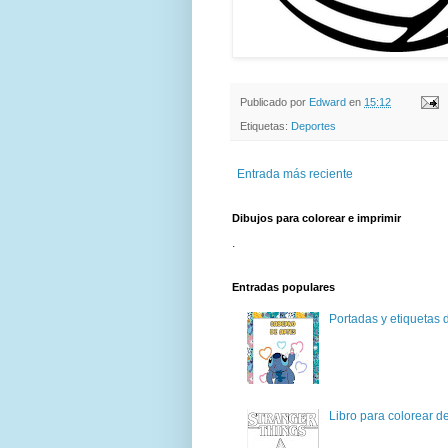
Publicado por
Edward
en
15:12
Etiquetas:
Deportes
Entrada más reciente
Dibujos para colorear e imprimir
.
Entradas populares
Portadas y etiquetas d
Libro para colorear d