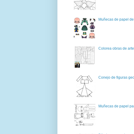
Muñecas de papel de 
Colorea obras de art
Conejo de figuras geo
Muñecas de papel par