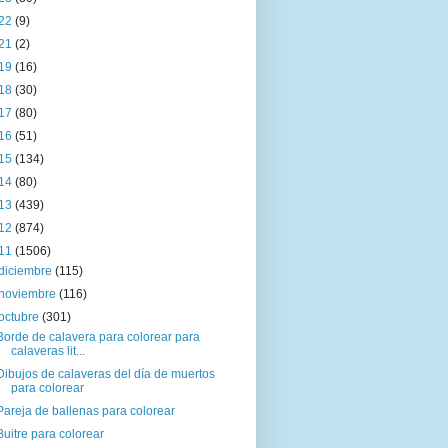
22
(9)
21
(2)
19
(16)
18
(30)
17
(80)
16
(51)
15
(134)
14
(80)
13
(439)
12
(874)
11
(1506)
diciembre
(115)
noviembre
(116)
octubre
(301)
Borde de calavera para colorear para
calaveras lit...
Dibujos de calaveras del día de muertos
para colorear
Pareja de ballenas para colorear
Buitre para colorear