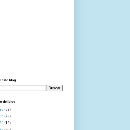
 este blog
o del blog
26
(32)
25
(72)
24
(12)
23
(30)