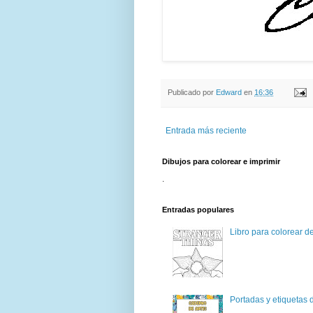
Publicado por
Edward
en
16:36
Entrada más reciente
Dibujos para colorear e imprimir
.
Entradas populares
Libro para colorear d
Portadas y etiquetas d