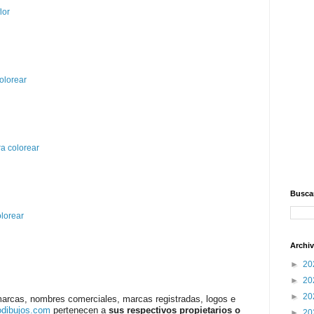
lor
olorear
a colorear
Buscar
olorear
Archiv
►
20
►
20
►
20
marcas, nombres comerciales, marcas registradas, logos e
odibujos.com
pertenecen a
sus respectivos propietarios o
►
20