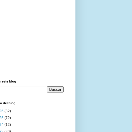
 este blog
o del blog
26
(32)
25
(72)
24
(12)
23
(30)