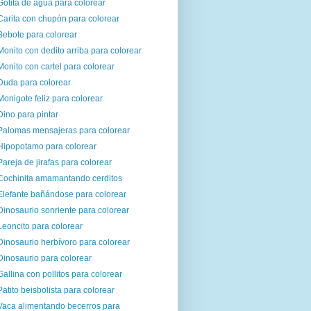
Gotita de agua para colorear
Carita con chupón para colorear
Bebote para colorear
Monito con dedito arriba para colorear
Monito con cartel para colorear
Duda para colorear
Monigote feliz para colorear
Dino para pintar
Palomas mensajeras para colorear
Hipopotamo para colorear
Pareja de jirafas para colorear
Cochinita amamantando cerditos
Elefante bañándose para colorear
Dinosaurio sonriente para colorear
Leoncito para colorear
Dinosaurio herbívoro para colorear
Dinosaurio para colorear
Gallina con pollitos para colorear
Patito beisbolista para colorear
Vaca alimentando becerros para