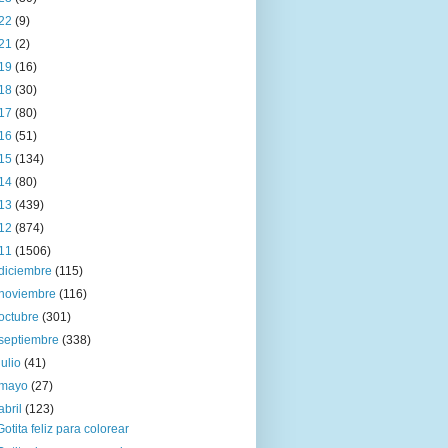
22
(9)
21
(2)
19
(16)
18
(30)
17
(80)
16
(51)
15
(134)
14
(80)
13
(439)
12
(874)
11
(1506)
diciembre
(115)
noviembre
(116)
octubre
(301)
septiembre
(338)
julio
(41)
mayo
(27)
abril
(123)
Gotita feliz para colorear