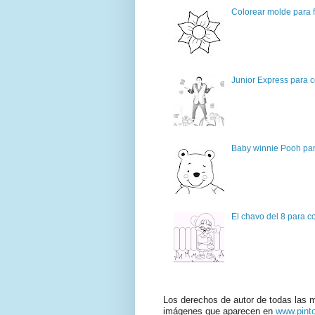
Colorear molde para f
Junior Express para c
Baby winnie Pooh par
El chavo del 8 para c
Los derechos de autor de todas las 
imágenes que aparecen en
www.pint