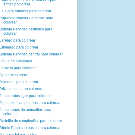
Esqueleto para día de muertos para
armar y colorear
Calavera armable para colorear
Esqueleto calavera armable para
colorear
Sistema Nervioso periférico para
colorear
Cerebro para colorear
Estómago para colorear
Sistema Nervioso central para colorear
Dibujo de pulmones
Corazón para colorear
Ojo para colorear
Pulmones para colorear
Feliz cumple para colorear
Cumpleaños tiger para colorear
Objetos de cumpleaños para colorear
Cumpleaños de animalitos para
colorear
Pastelito de cumpleaños para colorear
Winnie Pooh con pastel para colorear
Oso y pastel para colorear