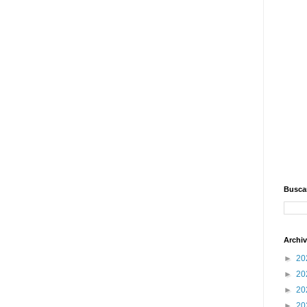
Buscar
Archiv
►
20
►
20
►
20
►
20