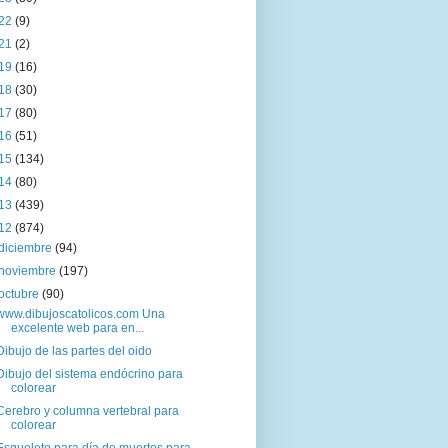
22
(9)
21
(2)
19
(16)
18
(30)
17
(80)
16
(51)
15
(134)
14
(80)
13
(439)
12
(874)
diciembre
(94)
noviembre
(197)
octubre
(90)
www.dibujoscatolicos.com Una
excelente web para en...
Dibujo de las partes del oido
Dibujo del sistema endócrino para
colorear
Cerebro y columna vertebral para
colorear