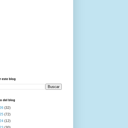
 este blog
o del blog
26
(32)
25
(72)
24
(12)
23
(30)