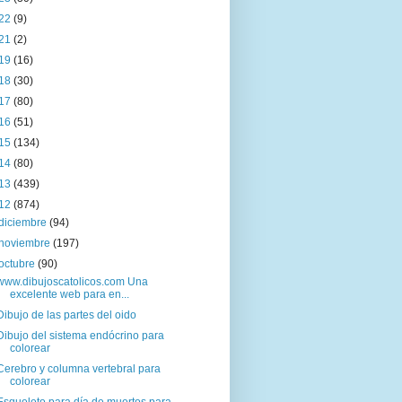
22
(9)
21
(2)
19
(16)
18
(30)
17
(80)
16
(51)
15
(134)
14
(80)
13
(439)
12
(874)
diciembre
(94)
noviembre
(197)
octubre
(90)
www.dibujoscatolicos.com Una
excelente web para en...
Dibujo de las partes del oido
Dibujo del sistema endócrino para
colorear
Cerebro y columna vertebral para
colorear