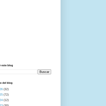
 este blog
o del blog
26
(32)
25
(72)
24
(12)
23
(30)