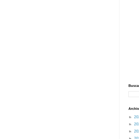
Buscar
Archiv
►
20
►
20
►
20
►
20