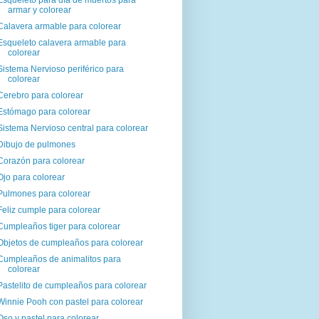
Esqueleto para día de muertos para
armar y colorear
Calavera armable para colorear
Esqueleto calavera armable para
colorear
Sistema Nervioso periférico para
colorear
Cerebro para colorear
Estómago para colorear
Sistema Nervioso central para colorear
Dibujo de pulmones
Corazón para colorear
Ojo para colorear
Pulmones para colorear
Feliz cumple para colorear
Cumpleaños tiger para colorear
Objetos de cumpleaños para colorear
Cumpleaños de animalitos para
colorear
Pastelito de cumpleaños para colorear
Winnie Pooh con pastel para colorear
Oso y pastel para colorear