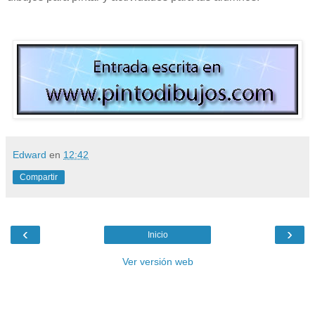
Edward
en
12:42
Compartir
‹
›
Inicio
Ver versión web