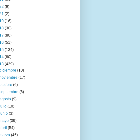
22
(9)
21
(2)
19
(16)
18
(30)
17
(80)
16
(51)
15
(134)
14
(80)
13
(439)
diciembre
(10)
noviembre
(17)
octubre
(6)
septiembre
(6)
agosto
(9)
julio
(10)
junio
(3)
mayo
(39)
abril
(54)
marzo
(45)