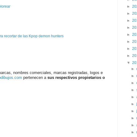
►
20
olorear
►
20
►
20
►
20
►
20
a recortar de las Kpop demon hunters
►
20
►
20
►
20
▼
20
►
marcas, nombres comerciales, marcas registradas, logos e
►
odibujos.com
pertenecen a
sus respectivos propietarios o
►
►
►
►
►
►
►
►