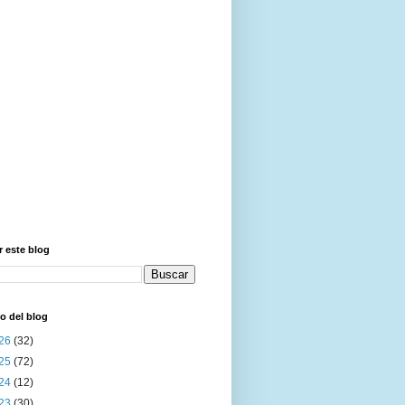
 este blog
o del blog
26
(32)
25
(72)
24
(12)
23
(30)