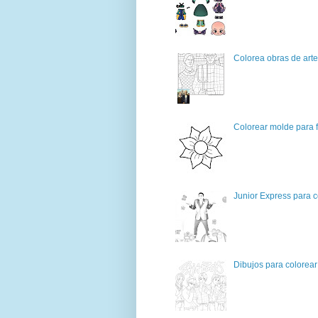
Colorea obras de art
Colorear molde para f
Junior Express para c
Dibujos para colorear