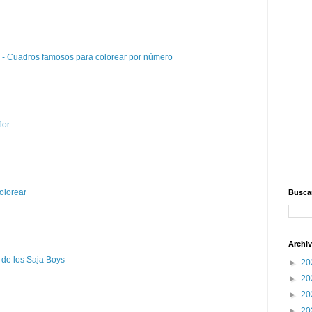
e - Cuadros famosos para colorear por número
lor
olorear
Buscar
Archiv
 de los Saja Boys
►
20
►
20
►
20
►
20