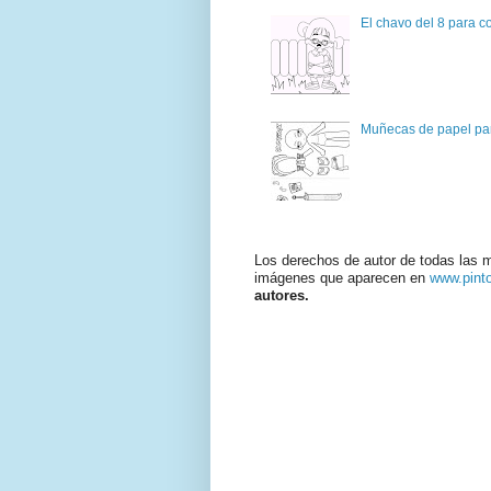
El chavo del 8 para c
Muñecas de papel par
Los derechos de autor de todas las 
imágenes que aparecen en
www.pint
autores.