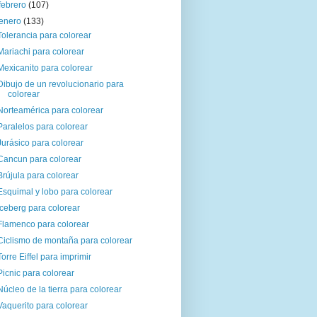
febrero
(107)
enero
(133)
Tolerancia para colorear
Mariachi para colorear
Mexicanito para colorear
Dibujo de un revolucionario para
colorear
Norteamérica para colorear
Paralelos para colorear
Jurásico para colorear
Cancun para colorear
Brújula para colorear
Esquimal y lobo para colorear
Iceberg para colorear
Flamenco para colorear
Ciclismo de montaña para colorear
Torre Eiffel para imprimir
Picnic para colorear
Núcleo de la tierra para colorear
Vaquerito para colorear